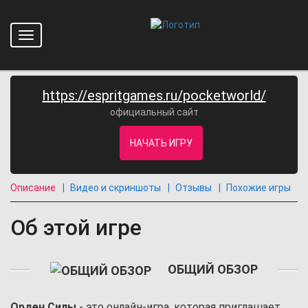
Toggle
Орден Силы
navigation
Главная
Каталог
Браузерные стратегии
Орден Силы
https://espritgames.ru/pocketworld/
официальный сайт
НАЧАТЬ ИГРУ
Описание
Видео и скриншоты
Отзывы
Похожие игры
Об этой игре
ОБЩИЙ ОБЗОР
Орден Силы
- это онлайн-игра, которая приглашает