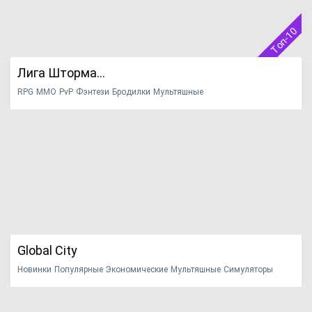
ПОДРОБНЕЕ
Официальный сайт
Топ-10
Лига Шторма...
RPG
MMO
PvP
Фэнтези
Бродилки
Мультяшные
Многопользовательские
PvE
2020
Русские
Для всех любителей мультяшных бродилок, мы разберём
увлекательную игру...
НАЧАТЬ ИГРУ
ПОДРОБНЕЕ
Официальный сайт
Global City
Новинки
Популярные
Экономические
Мультяшные
Симуляторы
Многопользовательские
2020
Global City - браузерный градостроительный симулятор от
студии Red ...