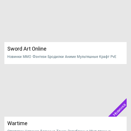
НАЧАТЬ ИГРУ
ПОДРОБНЕЕ
Официальный сайт
Sword Art Online
Новинки
MMO
Фэнтези
Бродилки
Аниме
Мультяшные
Крафт
PvE
2020
Предлагаем отправится в невероятное путешествие по
миру аниме, который...
НАЧАТЬ ИГРУ
ПОДРОБНЕЕ
Официальный сайт
Новинка
Wartime