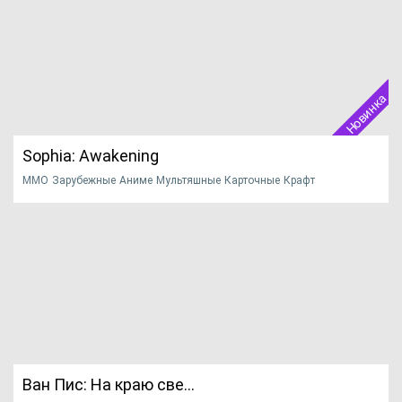
Infiplay. В силу не...
НАЧАТЬ ИГРУ
ПОДРОБНЕЕ
Официальный сайт
Новинка
Sophia: Awakening
MMO
Зарубежные
Аниме
Мультяшные
Карточные
Крафт
Приключения
Азиатские
Восточные
2020
Представляем вашему вниманию новую браузерную
ролевую MMORPG - Sophia:...
НАЧАТЬ ИГРУ
ПОДРОБНЕЕ
Официальный сайт
Ван Пис: На краю све...