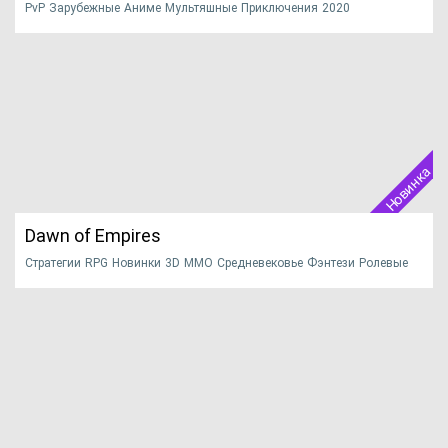
PvP
Зарубежные
Аниме
Мультяшные
Приключения
2020
Ван Пис: На краю света – браузерная игра в стиле
MMORPG, разработанная...
НАЧАТЬ ИГРУ
ПОДРОБНЕЕ
Официальный сайт
Новинка
Dawn of Empires
Стратегии
RPG
Новинки
3D
MMO
Средневековье
Фэнтези
Ролевые
2020
Игру Dawn of Empires можно назвать настоящей находкой
среди остальных ...
НАЧАТЬ ИГРУ
ПОДРОБНЕЕ
Официальный сайт