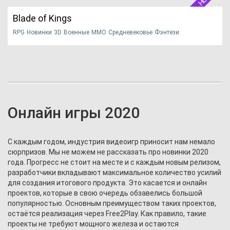
Blade of Kings
RPG
Новинки
3D
Военные
MMO
Средневековье
Фэнтези
Зарубежные
Пошаговые
Мультяшные
Многопользовательские
17 мая 2023 года проект «Blade of Kings» был навсегда
Открытый мир
Приключения
2020
Русские
закрыт разр...
НАЧАТЬ ИГРУ
ПОДРОБНЕЕ
Официальный сайт
Онлайн игры 2020
С каждым годом, индустрия видеоигр приносит нам немало
сюрпризов. Мы не можем не рассказать про новинки 2020
года. Прогресс не стоит на месте и с каждым новым релизом,
разработчики вкладывают максимальное количество усилий
для создания итогового продукта. Это касается и онлайн
проектов, которые в свою очередь обзавелись большой
популярностью. Основным преимуществом таких проектов,
остаётся реализация через Free2Play. Как правило, такие
проекты не требуют мощного железа и остаются