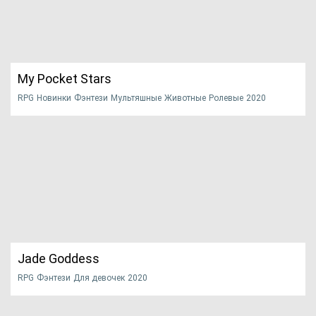
ПОДРОБНЕЕ
Официальный сайт
My Pocket Stars
RPG
Новинки
Фэнтези
Мультяшные
Животные
Ролевые
2020
Вышедшая в марте 2020 года аниме-игра, от создателей
CreaGames, за...
НАЧАТЬ ИГРУ
ПОДРОБНЕЕ
Официальный сайт
Jade Goddess
RPG
Фэнтези
Для девочек
2020
Новая, бесплатная браузерная RPG игра, от компании