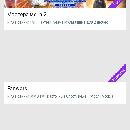
Топ-10
Мастера меча 2...
RPG
Новинки
PvP
Фэнтези
Аниме
Мультяшные
Для девочек
Многопользовательские
PvE
2020
Довольно известное аниме, родом из Японии, смогло
завоевать миллионы с...
НАЧАТЬ ИГРУ
ПОДРОБНЕЕ
Официальный сайт
Новинка
Fanwars
RPG
Новинки
MMO
PvP
Карточные
Спортивные
Футбол
Русские
Крафт
Драки
Приключения
PvE
2020
Fanwars - браузерная мморпг о приключениях футбольных
фанатов...
НАЧАТЬ ИГРУ