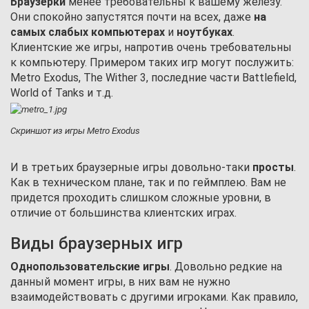
Браузерки
менее требовательны к вашему железу.
Они спокойно запустятся почти на всех, даже
на
самых слабых компьютерах
и
ноутбуках
.
Клиентские же игры, напротив очень требовательны
к компьютеру. Примером таких игр могут послужить:
Metro Exodus, The Wither 3, последние части Battlefield,
World of Tanks и т.д.
Скриншот из игры Metro Exodus
И в третьих браузерные игры довольно-таки
просты
.
Как в техническом плане, так и по геймплею. Вам не
придется проходить слишком сложные уровни, в
отличие от большинства клиентских играх.
Виды браузерных игр
Однопользовательские игры
. Довольно редкие на
данный момент игры, в них вам не нужно
взаимодействовать с другими игроками. Как правило,