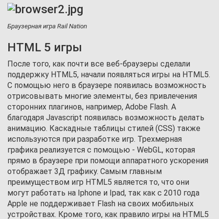
Браузерная игра Rail Nation
HTML 5 игры
После того, как почти все веб-браузеры сделали
поддержку HTML5, начали появляться игры на HTML5.
С помощью него в браузере появилась возможность
отрисовывать многие элементы, без привлечения
сторонних плагинов, например, Adobe Flash. А
благодаря Javascript появилась возможность делать
анимацию. Каскадные таблицы стилей (CSS) также
используются при разработке игр. Трехмерная
графика реализуется с помощью - WebGL, которая
прямо в браузере при помощи аппаратного ускорения
отображает 3Д графику. Самым главным
преимуществом игр HTML5 является то, что они
могут работать на Iphone и Ipad, так как с 2010 года
Apple не поддерживает Flash на своих мобильных
устройствах. Кроме того, как правило игры на HTML5