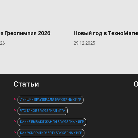
я Греолимпия 2026
Новый год в ТехноМаги
026
29.12.2025
Статьи
О
ЛУЧШИЙ БРАУЗЕР ДЛЯ БРАУЗЕРНЫХ ИГР
ЧТО ТАКОЕ БРАУЗЕРНАЯ ИГРА
КАКИЕ БЫВАЮТ ЖАНРЫ БРАУЗЕРНЫХ ИГР
КАК УСКОРИТЬ РАБОТУ БРАУЗЕРНЫХ ИГР