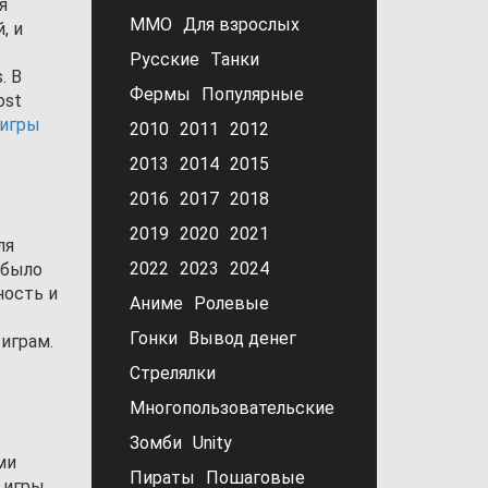
я
MMO
Для взрослых
, и
Русские
Танки
. В
Фермы
Популярные
ost
игры
2010
2011
2012
2013
2014
2015
2016
2017
2018
2019
2020
2021
ля
2022
2023
2024
 было
ность и
Аниме
Ролевые
Гонки
Вывод денег
-играм.
Стрелялки
Многопользовательские
Зомби
Unity
ми
Пираты
Пошаговые
 игры