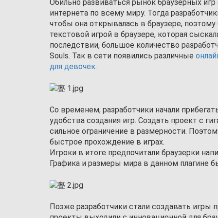
Обильно развиваться рынок браузерных игр 
интернета по всему миру. Тогда разработчик
чтобы она открывалась в браузере, поэтом
текстовой игрой в браузере, которая сыскала
последствии, большое количество разработч
Souls. Так в сети появились различные
онлай
для девочек
.
Со временем, разработчики начали прибегать
удобства создания игр. Создать проект с г
сильное ограничение в размерности. Поэтом
быстрое прохождение в играх.
Игроки в итоге предпочитали браузерки напи
Графика и размеры мира в данном плагине 
Позже разработчики стали создавать игры п
проекты выходили с инновационной для брау