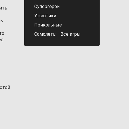
Супергерои
зить
Ужастики
ть
Прикольные
то
Самолеты
Все игры
ее
остой