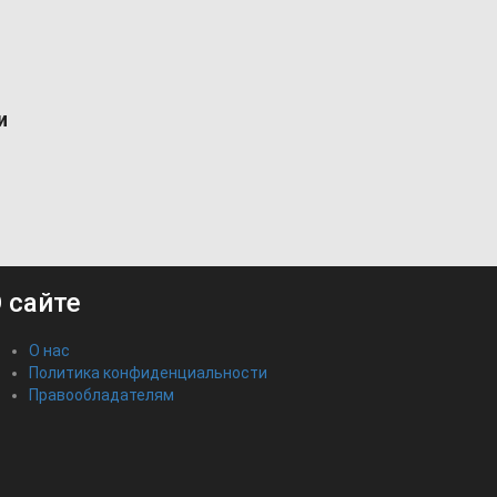
и
 сайте
О нас
Политика конфиденциальности
Правообладателям