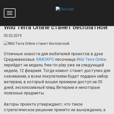
Toggle
Главная
Новости
Wild Terra Online станет бесплатной
navigation
Wild Terra Online станет бесплатной
05.02.2019
Отличные новости для любителей проектов в духе
Средневековья.
MMORPG
песочница
Wild Terra Online
перейдет на модель free-to-play уже на следующей
неделе, 12 февраля. Тогда клиент станет доступен для
скачивания, а всем покупателям будет подарен набор
ветерана, в который вошел премиум-доступ на 30
дней, эксклюзивный плащ Ветерана и некоторые
полезные предметы.
Авторы проекта утверждают, что такое
стратегическое решение принято не вынужденно, а