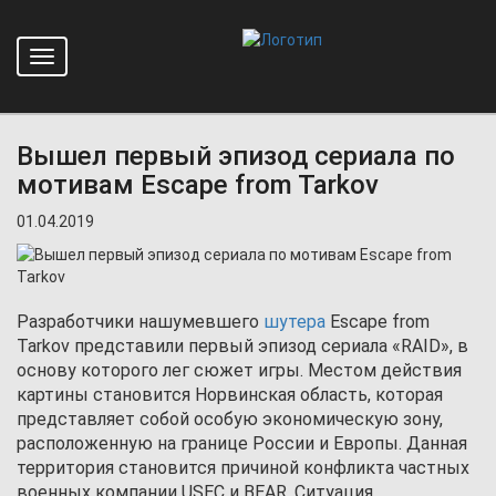
Toggle
Главная
Новости
navigation
Вышел первый эпизод сериала по мотивам Escape from Tarkov
Вышел первый эпизод сериала по
мотивам Escape from Tarkov
01.04.2019
Разработчики нашумевшего
шутера
Escape from
Tarkov представили первый эпизод сериала «RAID», в
основу которого лег сюжет игры. Местом действия
картины становится Норвинская область, которая
представляет собой особую экономическую зону,
расположенную на границе России и Европы. Данная
территория становится причиной конфликта частных
военных компании USEC и BEAR. Ситуация