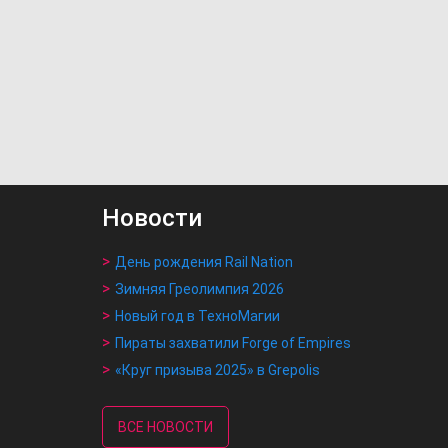
Новости
День рождения Rail Nation
Зимняя Греолимпия 2026
Новый год в ТехноМагии
Пираты захватили Forge of Empires
«Круг призыва 2025» в Grepolis
ВСЕ НОВОСТИ