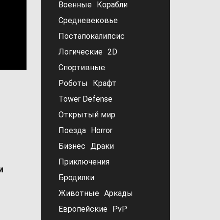
Военные
Корабли
Средневековье
Постапокалипсис
Логические
2D
Спортивные
Роботы
Крафт
Tower Defense
Открытый мир
Поезда
Horror
Бизнес
Драки
Приключения
и
Бродилки
Животные
Аркады
Европейские
PvP