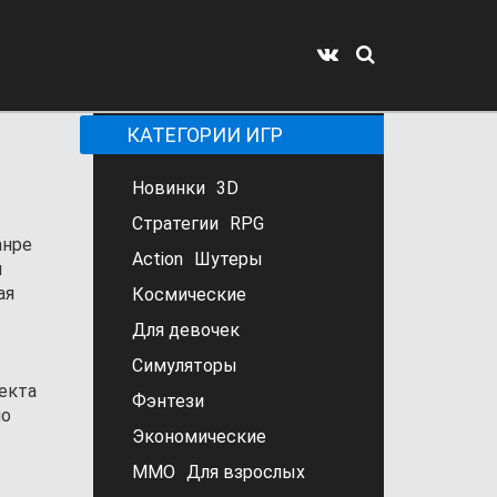
КАТЕГОРИИ ИГР
Новинки
3D
Стратегии
RPG
анре
Action
Шутеры
и
ая
Космические
Для девочек
Симуляторы
екта
Фэнтези
но
Экономические
MMO
Для взрослых