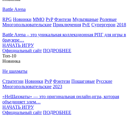
Battle Arena
RPG
Новинки
MMO
PvP
Фэнтези
Мультяшные
Ролевые
Многопользовательские
Приключения
PvE
Супергерои
2018
Battle Arena – это уникальная коллекционная РПГ для игры в
браузере…
НАЧАТЬ ИГРУ
Официальный сайт
ПОДРОБНЕЕ
Топ-10
Новинка
Не шахматы
Стратегии
Новинки
PvP
Фэнтези
Пошаговые
Русские
Многопользовательские
2023
«НеШахматы» — это оригинальная онлайн-игра, которая
объединяет элем…
НАЧАТЬ ИГРУ
Официальный сайт
ПОДРОБНЕЕ