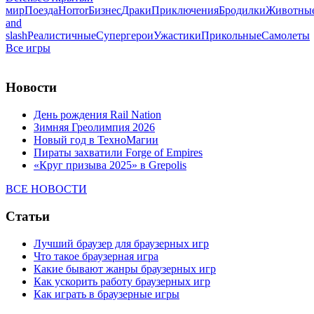
мир
Поезда
Horror
Бизнес
Драки
Приключения
Бродилки
Животны
and
slash
Реалистичные
Супергерои
Ужастики
Прикольные
Самолеты
Все игры
Новости
День рождения Rail Nation
Зимняя Греолимпия 2026
Новый год в ТехноМагии
Пираты захватили Forge of Empires
«Круг призыва 2025» в Grepolis
ВСЕ НОВОСТИ
Статьи
Лучший браузер для браузерных игр
Что такое браузерная игра
Какие бывают жанры браузерных игр
Как ускорить работу браузерных игр
Как играть в браузерные игры