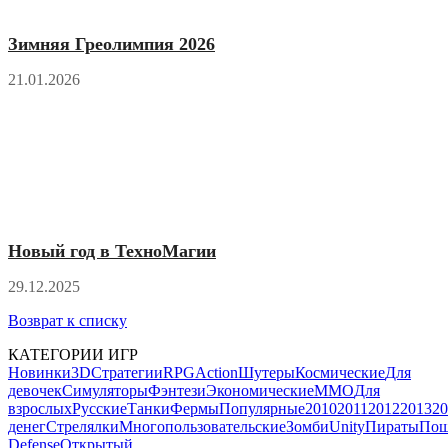
Зимняя Греолимпия 2026
21.01.2026
Новый год в ТехноМагии
29.12.2025
Возврат к списку
КАТЕГОРИИ ИГР
Новинки
3D
Стратегии
RPG
Action
Шутеры
Космические
Для
девочек
Симуляторы
Фэнтези
Экономические
MMO
Для
взрослых
Русские
Танки
Фермы
Популярные
2010
2011
2012
2013
20
денег
Стрелялки
Многопользовательские
Зомби
Unity
Пираты
Пош
Defense
Открытый