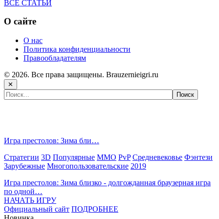
ВСЕ СТАТЬИ
О сайте
О нас
Политика конфиденциальности
Правообладателям
© 2026. Все права защищены. Brauzernieigri.ru
✕
Самые популярные игры сегодня:
Игра престолов: Зима бли…
Стратегии
3D
Популярные
MMO
PvP
Средневековье
Фэнтези
Зарубежные
Многопользовательские
2019
Игра престолов: Зима близко - долгожданная браузерная игра
по одной…
НАЧАТЬ ИГРУ
Официальный сайт
ПОДРОБНЕЕ
Новинка