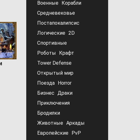
Военные
Корабли
Средневековье
Постапокалипсис
Логические
2D
Спортивные
Роботы
Крафт
Tower Defense
и
Открытый мир
Поезда
Horror
Бизнес
Драки
Приключения
Бродилки
Животные
Аркады
Европейские
PvP