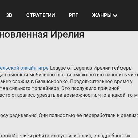
3D
СТРАТЕГИИ
РПГ
ЖАНРЫ
ая Ирелия
бновленная Ирелия
ельской онлайн-игре
League of Legends Ирелии геймеры
адая высокой мобильностью, возможностью наносить чис
райне сложна в балансировке. Продолжительное время у
ва сильного топлейнера. Это послужило причиной
асто старались урезать её возможности, что в какой-то 
росу радикально. Они полностью её переработали и реализ
овой Ирелией ребята выпустили ролик, в подробностях