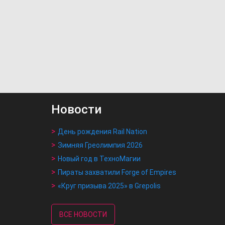
Новости
День рождения Rail Nation
Зимняя Греолимпия 2026
Новый год в ТехноМагии
Пираты захватили Forge of Empires
«Круг призыва 2025» в Grepolis
ВСЕ НОВОСТИ