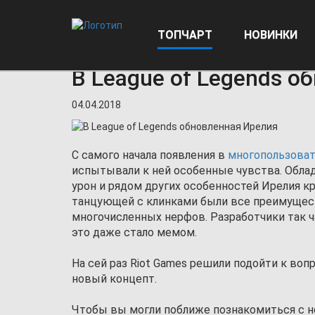
ТОПЧАРТ
НОВИНКИ
Главная
Новости
В League of Legends обновленн
В League of Legends о
04.04.2018
С самого начала появления в
многопользоват
испытывали к ней особенные чувства. Обл
урон и рядом других особенностей Ирелия к
танцующей с клинками были все преимущест
многочисленных нерфов. Разработчики так ч
это даже стало мемом.
На сей раз Riot Games решили подойти к воп
новый концепт.
Чтобы вы могли поближе познакомиться с н