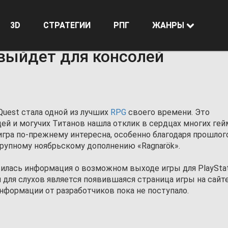
3D
СТРАТЕГИИ
РПГ
ЖАНРЫ
ля консолей
 выйдет для консолей
Quest стала одной из лучших
RPG
своего времени. Это
й и могучих Титанов нашла отклик в сердцах многих гей
игра по-прежнему интересна, особенно благодаря прошло
 крупному ноябрьскому дополнению «Ragnarök».
илась информация о возможном выходе игры для PlayStati
м для слухов является появившаяся страница игры на сайт
информации от разработчиков пока не поступало.