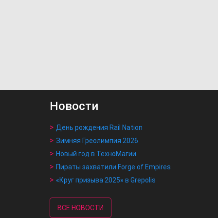
Новости
День рождения Rail Nation
Зимняя Греолимпия 2026
Новый год в ТехноМагии
Пираты захватили Forge of Empires
«Круг призыва 2025» в Grepolis
ВСЕ НОВОСТИ