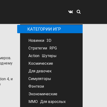
КАТЕГОРИИ ИГР
Новинки
3D
Стратегии
RPG
Action
Шутеры
меров.
годнему
Космические
Для девочек
Симуляторы
on 4, и
е
Фэнтези
Экономические
MMO
Для взрослых