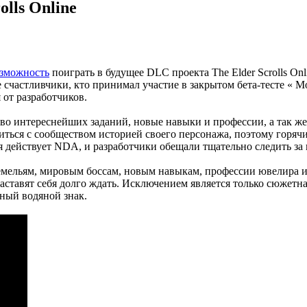
olls Online
озможность
поиграть в будущее DLC проекта The Elder Scrolls Onl
 счастливчики, кто принимал участие в закрытом бета-тесте « M
 от разработчиков.
тво интереснейших заданий, новые навыки и профессии, а так же
иться с сообществом историей своего персонажа, поэтому горяч
ая действует NDA, и разработчики обещали тщательно следить з
дземельям, мировым боссам, новым навыкам, профессии ювелира 
аставят себя долго ждать. Исключением является только сюжетная
ный водяной знак.