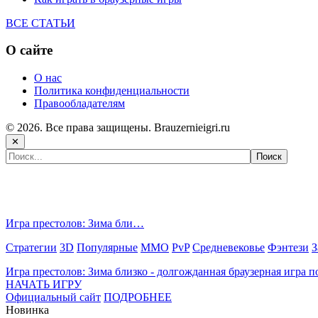
ВСЕ СТАТЬИ
О сайте
О нас
Политика конфиденциальности
Правообладателям
© 2026. Все права защищены. Brauzernieigri.ru
✕
Самые популярные игры сегодня:
Игра престолов: Зима бли…
Стратегии
3D
Популярные
MMO
PvP
Средневековье
Фэнтези
З
Игра престолов: Зима близко - долгожданная браузерная игра 
НАЧАТЬ ИГРУ
Официальный сайт
ПОДРОБНЕЕ
Новинка