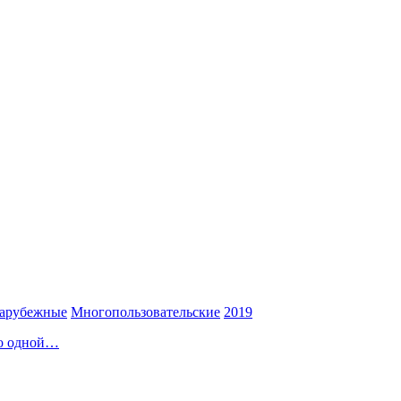
арубежные
Многопользовательские
2019
по одной…