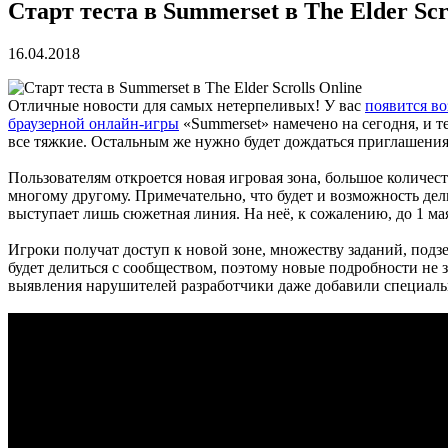
Старт теста в Summerset в The Elder Scr
16.04.2018
Отличные новости для самых нетерпеливых! У вас
появится в
браузерной онлайн-игры
«Summerset» намечено на сегодня, и те
все тяжкие. Остальным же нужно будет дождаться приглашения
Пользователям откроется новая игровая зона, большое количес
многому другому. Примечательно, что будет и возможность дел
выступает лишь сюжетная линия. На неё, к сожалению, до 1 м
Игроки получат доступ к новой зоне, множеству заданий, по
будет делиться с сообществом, поэтому новые подробности не з
выявления нарушителей разработчики даже добавили специаль