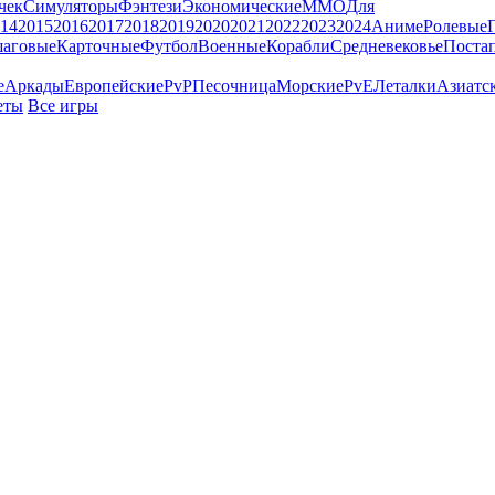
чек
Симуляторы
Фэнтези
Экономические
MMO
Для
14
2015
2016
2017
2018
2019
2020
2021
2022
2023
2024
Аниме
Ролевые
аговые
Карточные
Футбол
Военные
Корабли
Средневековье
Поста
е
Аркады
Европейские
PvP
Песочница
Морские
PvE
Леталки
Азиатс
еты
Все игры