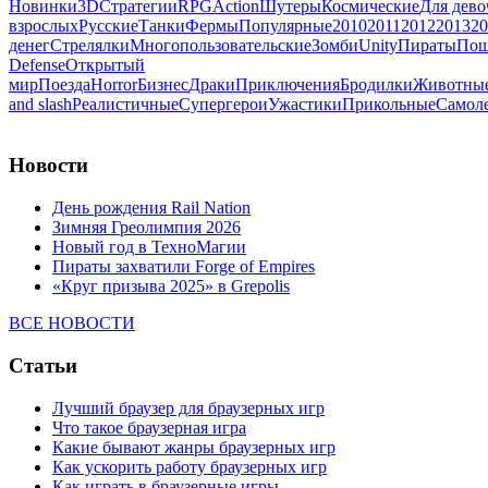
Новинки
3D
Стратегии
RPG
Action
Шутеры
Космические
Для дево
взрослых
Русские
Танки
Фермы
Популярные
2010
2011
2012
2013
20
денег
Стрелялки
Многопользовательские
Зомби
Unity
Пираты
Пош
Defense
Открытый
мир
Поезда
Horror
Бизнес
Драки
Приключения
Бродилки
Животны
and slash
Реалистичные
Супергерои
Ужастики
Прикольные
Самол
Новости
День рождения Rail Nation
Зимняя Греолимпия 2026
Новый год в ТехноМагии
Пираты захватили Forge of Empires
«Круг призыва 2025» в Grepolis
ВСЕ НОВОСТИ
Статьи
Лучший браузер для браузерных игр
Что такое браузерная игра
Какие бывают жанры браузерных игр
Как ускорить работу браузерных игр
Как играть в браузерные игры