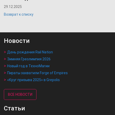
29.12.2025
Возврат к списку
Новости
День рождения Rail Nation
Зимняя Греолимпия 2026
Новый год в ТехноМагии
Пираты захватили Forge of Empires
«Круг призыва 2025» в Grepolis
ВСЕ НОВОСТИ
Статьи