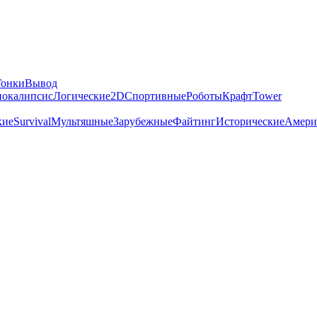
Гонки
Вывод
покалипсис
Логические
2D
Спортивные
Роботы
Крафт
Tower
кие
Survival
Мультяшные
Зарубежные
Файтинг
Исторические
Амери