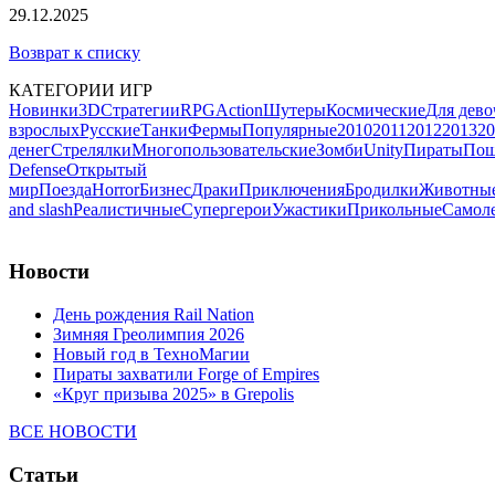
29.12.2025
Возврат к списку
КАТЕГОРИИ ИГР
Новинки
3D
Стратегии
RPG
Action
Шутеры
Космические
Для дево
взрослых
Русские
Танки
Фермы
Популярные
2010
2011
2012
2013
20
денег
Стрелялки
Многопользовательские
Зомби
Unity
Пираты
Пош
Defense
Открытый
мир
Поезда
Horror
Бизнес
Драки
Приключения
Бродилки
Животны
and slash
Реалистичные
Супергерои
Ужастики
Прикольные
Самол
Новости
День рождения Rail Nation
Зимняя Греолимпия 2026
Новый год в ТехноМагии
Пираты захватили Forge of Empires
«Круг призыва 2025» в Grepolis
ВСЕ НОВОСТИ
Статьи