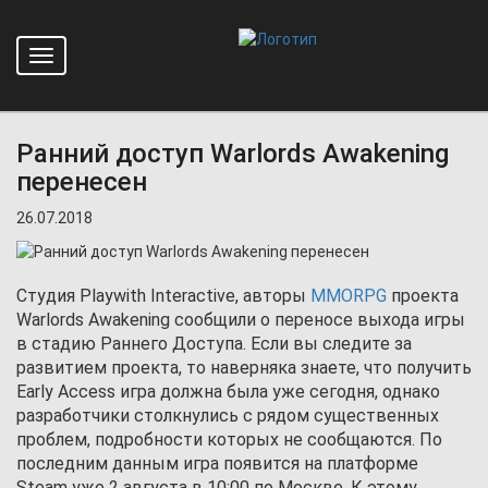
Toggle
Главная
Новости
navigation
Ранний доступ Warlords Awakening перенесен
Ранний доступ Warlords Awakening
перенесен
26.07.2018
Студия Playwith Interactive, авторы
MMORPG
проекта
Warlords Awakening сообщили о переносе выхода игры
в стадию Раннего Доступа. Если вы следите за
развитием проекта, то наверняка знаете, что получить
Early Access игра должна была уже сегодня, однако
разработчики столкнулись с рядом существенных
проблем, подробности которых не сообщаются. По
последним данным игра появится на платформе
Steam уже 2 августа в 10:00 по Москве. К этому