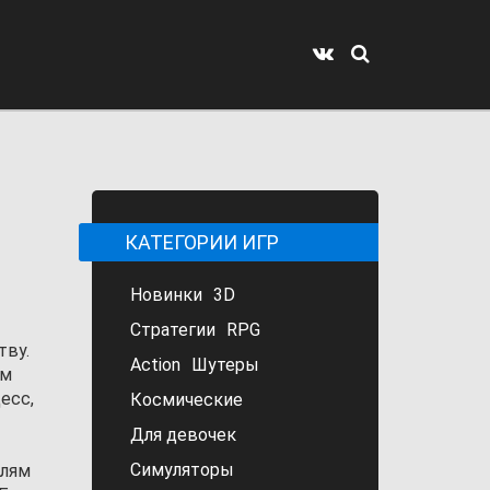
КАТЕГОРИИ ИГР
Новинки
3D
Стратегии
RPG
тву.
Action
Шутеры
ем
есс,
Космические
Для девочек
Симуляторы
елям