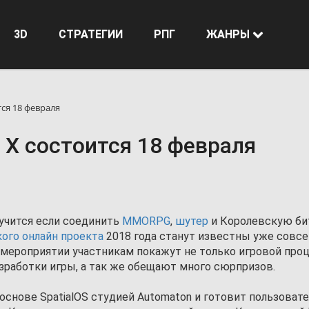
3D
СТРАТЕГИИ
РПГ
ЖАНРЫ
тся 18 февраля
 X состоится 18 февраля
олучится если соединить
MMORPG
,
шутер
и Королевскую би
ого онлайн проекта
2018 года станут известны уже совс
а мероприятии участникам покажут не только игровой проц
азработки игры, а так же обещают много сюрпризов.
 основе SpatialOS студией Automaton и готовит пользоват