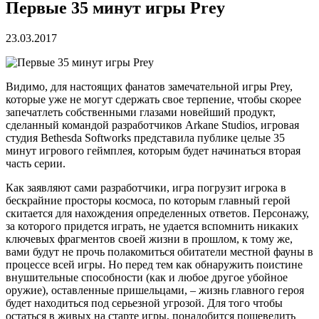
Первые 35 минут игры Prey
23.03.2017
Видимо, для настоящих фанатов замечательной игры Prey,
которые уже не могут сдержать свое терпение, чтобы скорее
запечатлеть собственными глазами новейший продукт,
сделанный командой разработчиков Arkane Studios, игровая
студия Bethesda Softworks представила публике целые 35
минут игрового геймплея, которым будет начинаться вторая
часть серии.
Как заявляют сами разработчики, игра погрузит игрока в
бескрайние просторы космоса, по которым главный герой
скитается для нахождения определенных ответов. Персонажу,
за которого придется играть, не удается вспомнить никаких
ключевых фрагментов своей жизни в прошлом, к тому же,
вами будут не прочь полакомиться обитатели местной фауны в
процессе всей игры. Но перед тем как обнаружить поистине
внушительные способности (как и любое другое убойное
оружие), оставленные пришельцами, – жизнь главного героя
будет находиться под серьезной угрозой. Для того чтобы
остаться в живых на старте игры, понадобится пошевелить