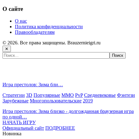
О сайте
О нас
Политика конфиденциальности
Правообладателям
© 2026. Все права защищены. Brauzernieigri.ru
✕
Самые популярные игры сегодня:
Игра престолов: Зима бли…
Стратегии
3D
Популярные
MMO
PvP
Средневековье
Фэнтези
Зарубежные
Многопользовательские
2019
Игра престолов: Зима близко - долгожданная браузерная игра
по одной…
НАЧАТЬ ИГРУ
Официальный сайт
ПОДРОБНЕЕ
Новинка