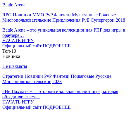
Battle Arena
RPG
Новинки
MMO
PvP
Фэнтези
Мультяшные
Ролевые
Многопользовательские
Приключения
PvE
Супергерои
2018
Battle Arena – это уникальная коллекционная РПГ для игры в
браузере…
НАЧАТЬ ИГРУ
Официальный сайт
ПОДРОБНЕЕ
Топ-10
Новинка
Не шахматы
Стратегии
Новинки
PvP
Фэнтези
Пошаговые
Русские
Многопользовательские
2023
«НеШахматы» — это оригинальная онлайн-игра, которая
объединяет элем…
НАЧАТЬ ИГРУ
Официальный сайт
ПОДРОБНЕЕ