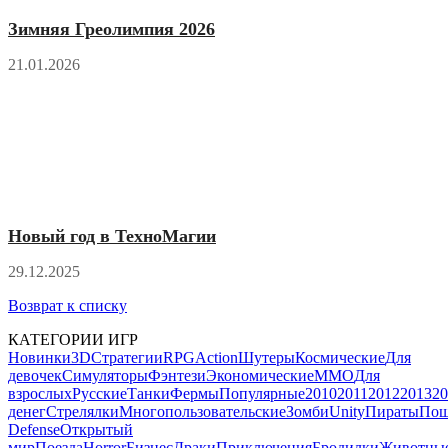
Зимняя Греолимпия 2026
21.01.2026
Новый год в ТехноМагии
29.12.2025
Возврат к списку
КАТЕГОРИИ ИГР
Новинки
3D
Стратегии
RPG
Action
Шутеры
Космические
Для
девочек
Симуляторы
Фэнтези
Экономические
MMO
Для
взрослых
Русские
Танки
Фермы
Популярные
2010
2011
2012
2013
20
денег
Стрелялки
Многопользовательские
Зомби
Unity
Пираты
Пош
Defense
Открытый
мир
Поезда
Horror
Бизнес
Драки
Приключения
Бродилки
Животны