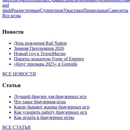
and
slash
Реалистичные
Супергерои
Ужастики
Прикольные
Самолеты
Все игры
Новости
День рождения Rail Nation
Зимняя Греолимпия 2026
Новый год в ТехноМагии
Пираты захватили Forge of Empires
«Круг призыва 2025» в Grepolis
ВСЕ НОВОСТИ
Статьи
Лучший браузер для браузерных игр
Что такое браузерная игра
Какие бывают жанры браузерных игр
Как ускорить работу браузерных игр
Как играть в браузерные игры
ВСЕ СТАТЬИ