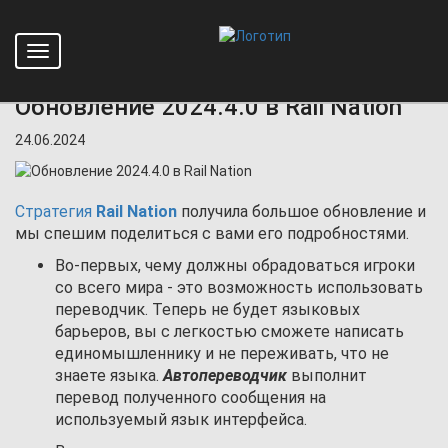
Toggle
Главная
Новости
Обновление 2024.4.0 в Rail Nation
navigation
Обновление 2024.4.0 в Rail Nation
24.06.2024
Стратегия
Rail Nation
получила большое обновление и
мы спешим поделиться с вами его подробностями.
Во-первых, чему должны обрадоваться игроки
со всего мира - это возможность использовать
переводчик. Теперь не будет языковых
барьеров, вы с легкостью сможете написать
единомышленнику и не переживать, что не
знаете языка.
Автопереводчик
выполнит
перевод полученного сообщения на
используемый язык интерфейса.