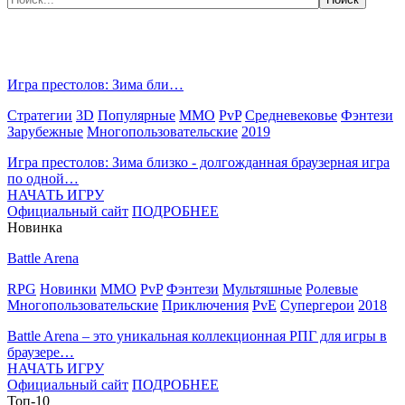
Самые популярные игры сегодня:
Игра престолов: Зима бли…
Стратегии
3D
Популярные
MMO
PvP
Средневековье
Фэнтези
Зарубежные
Многопользовательские
2019
Игра престолов: Зима близко - долгожданная браузерная игра
по одной…
НАЧАТЬ ИГРУ
Официальный сайт
ПОДРОБНЕЕ
Новинка
Battle Arena
RPG
Новинки
MMO
PvP
Фэнтези
Мультяшные
Ролевые
Многопользовательские
Приключения
PvE
Супергерои
2018
Battle Arena – это уникальная коллекционная РПГ для игры в
браузере…
НАЧАТЬ ИГРУ
Официальный сайт
ПОДРОБНЕЕ
Топ-10