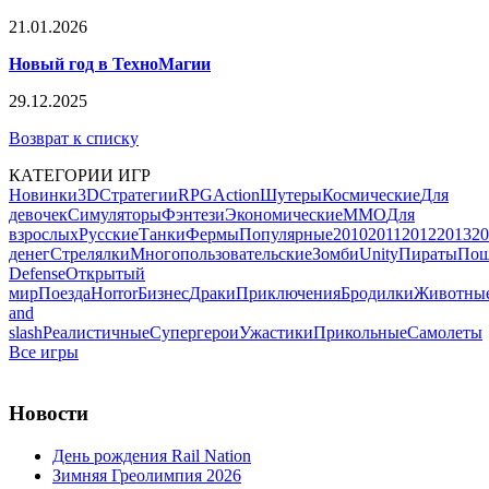
21.01.2026
Новый год в ТехноМагии
29.12.2025
Возврат к списку
КАТЕГОРИИ ИГР
Новинки
3D
Стратегии
RPG
Action
Шутеры
Космические
Для
девочек
Симуляторы
Фэнтези
Экономические
MMO
Для
взрослых
Русские
Танки
Фермы
Популярные
2010
2011
2012
2013
20
денег
Стрелялки
Многопользовательские
Зомби
Unity
Пираты
Пош
Defense
Открытый
мир
Поезда
Horror
Бизнес
Драки
Приключения
Бродилки
Животны
and
slash
Реалистичные
Супергерои
Ужастики
Прикольные
Самолеты
Все игры
Новости
День рождения Rail Nation
Зимняя Греолимпия 2026