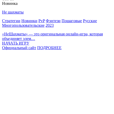
Новинка
Не шахматы
Стратегии
Новинки
PvP
Фэнтези
Пошаговые
Русские
Многопользовательские
2023
«НеШахматы» — это оригинальная онлайн-игра, которая
объединяет элем…
НАЧАТЬ ИГРУ
Официальный сайт
ПОДРОБНЕЕ