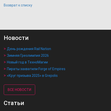
Возврат к списку
Новости
День рождения Rail Nation
Зимняя Греолимпия 2026
Новый год в ТехноМагии
Пираты захватили Forge of Empires
«Круг призыва 2025» в Grepolis
ВСЕ НОВОСТИ
Статьи