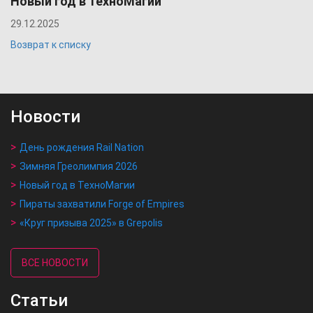
Новый год в ТехноМагии
29.12.2025
Возврат к списку
Новости
День рождения Rail Nation
Зимняя Греолимпия 2026
Новый год в ТехноМагии
Пираты захватили Forge of Empires
«Круг призыва 2025» в Grepolis
ВСЕ НОВОСТИ
Статьи