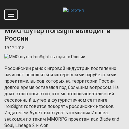
Toggle
Главная
Новости
MMO-шутер IronSight выходит в России
navigation
MMO-шутер IronSight выходит в
России
19.12.2018
Российский рынок игровой индустрии постепенно
начинает пополняться интересными зарубежными
проектами, выход которых на территории России
долгое время оставался под большим вопросом. На
днях стало известно, что многопользовательский
сессионный шутер в футуристичном сеттинге
IronSight готовится покорять российских игроков.
Издателем будет выступать компания Иннова,
знакомая по таким MMORPG проектам как Blade and
Soul, Lineage 2 и Aion.