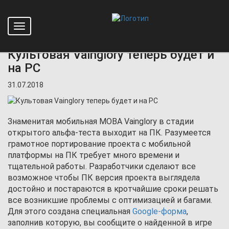
Toggle
Главная
Новости
Культовая Vainglory теперь будет и на PC
navigation
Культовая Vainglory теперь будет и
на PC
31.07.2018
Знаменитая мобильная MOBA Vainglory в стадии
открытого альфа-теста выходит на ПК. Разумеется
грамотное портирование проекта с мобильной
платформы на ПК требует много времени и
тщательной работы. Разработчики сделают все
возможное чтобы ПК версия проекта выглядела
достойно и постараются в кротчайшие сроки решать
все возникшие проблемы с оптимизацией и багами.
Для этого создана специальная
Google-форма
,
заполнив которую, вы сообщите о найденной в игре