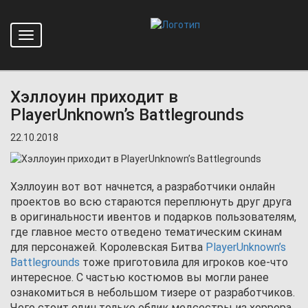
Toggle
Главная
Новости
navigation
Хэллоуин приходит в PlayerUnknown’s Battlegrounds
Хэллоуин приходит в
PlayerUnknown’s Battlegrounds
22.10.2018
Хэллоуин вот вот начнется, а разработчики онлайн
проектов во всю стараются переплюнуть друг друга
в оригинальности ивентов и подарков пользователям,
где главное место отведено тематическим скинам
для персонажей. Королевская Битва
PlayerUnknown’s
Battlegrounds
тоже приготовила для игроков кое-что
интересное. С частью костюмов вы могли ранее
ознакомиться в небольшом тизере от разработчиков.
Чего стоит один только облик медсестры из хоррора