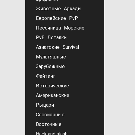
Животные
Аркады
Европейские
PvP
Песочница
Морские
PvE
Леталки
Азиатские
Survival
Мультяшные
Зарубежные
Файтинг
Исторические
Американские
Рыцари
Сессионные
Восточные
Hack and slash