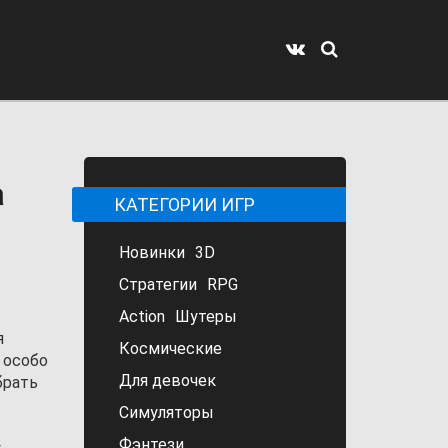
а
КАТЕГОРИИ ИГР
Новинки
3D
Стратегии
RPG
Action
Шутеры
я
Космические
а особо
Для девочек
брать
Симуляторы
Фэнтези