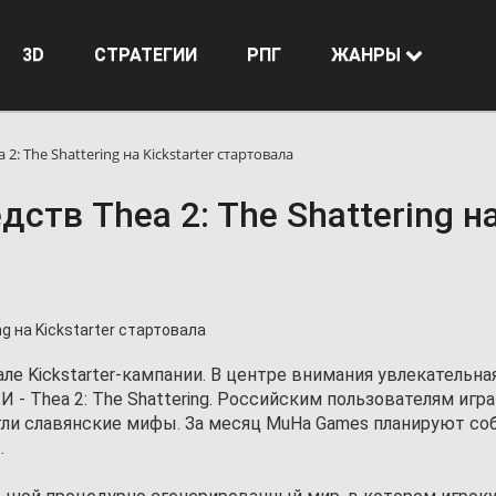
3D
СТРАТЕГИИ
РПГ
ЖАНРЫ
2: The Shattering на Kickstarter стартовала
ств Thea 2: The Shattering н
ле Kickstarter-кампании. В центре внимания увлекательна
И - Thea 2: The Shattering. Российским пользователям игр
егли славянские мифы. За месяц MuHa Games планируют со
.