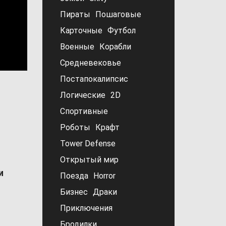
Пираты
Пошаговые
Карточные
Футбол
Военные
Корабли
Средневековье
Постапокалипсис
Логические
2D
Спортивные
Роботы
Крафт
Tower Defense
Открытый мир
и
Поезда
Horror
Бизнес
Драки
Приключения
Бродилки