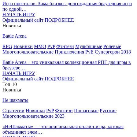
Игра престолов: Зима близко - долгожданная браузерная игра
по одной…
НАЧАТЬ ИГРУ
Официальный сайт
ПОДРОБНЕЕ
Новинка
Battle Arena
RPG
Новинки
MMO
PvP
Фэнтези
Мультяшные
Ролевые
Многопользовательские
Приключения
PvE
Супергерои
2018
Battle Arena – это уникальная коллекционная РПГ для игры в
браузере…
НАЧАТЬ ИГРУ
Официальный сайт
ПОДРОБНЕЕ
Топ-10
Новинка
Не шахматы
Стратегии
Новинки
PvP
Фэнтези
Пошаговые
Русские
Многопользовательские
2023
«НеШахматы» — это оригинальная онлайн-игра, которая
объединяет элем…