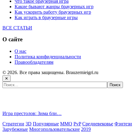
Что такое браузерная игра
Какие бывают жанры браузерных игр
Как ускорить работу браузерных игр
Как играть в браузерные игры
ВСЕ СТАТЬИ
О сайте
О нас
Политика конфиденциальности
Правообладателям
© 2026. Все права защищены. Brauzernieigri.ru
✕
Самые популярные игры сегодня:
Игра престолов: Зима бли…
Стратегии
3D
Популярные
MMO
PvP
Средневековье
Фэнтези
Зарубежные
Многопользовательские
2019