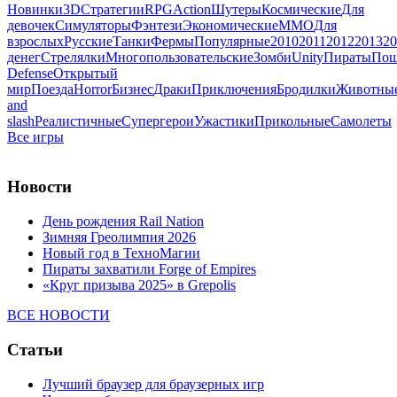
Новинки
3D
Стратегии
RPG
Action
Шутеры
Космические
Для
девочек
Симуляторы
Фэнтези
Экономические
MMO
Для
взрослых
Русские
Танки
Фермы
Популярные
2010
2011
2012
2013
20
денег
Стрелялки
Многопользовательские
Зомби
Unity
Пираты
Пош
Defense
Открытый
мир
Поезда
Horror
Бизнес
Драки
Приключения
Бродилки
Животны
and
slash
Реалистичные
Супергерои
Ужастики
Прикольные
Самолеты
Все игры
Новости
День рождения Rail Nation
Зимняя Греолимпия 2026
Новый год в ТехноМагии
Пираты захватили Forge of Empires
«Круг призыва 2025» в Grepolis
ВСЕ НОВОСТИ
Статьи
Лучший браузер для браузерных игр