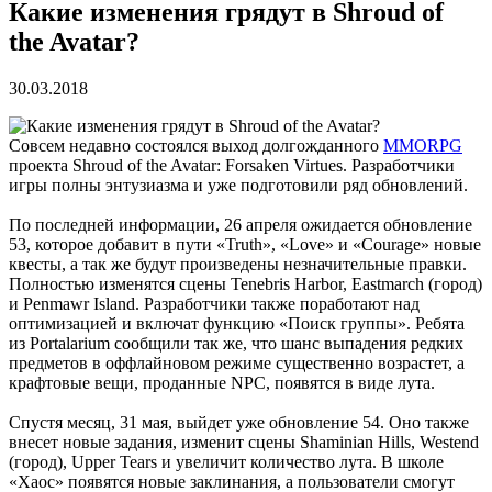
Какие изменения грядут в Shroud of
the Avatar?
30.03.2018
Совсем недавно состоялся выход долгожданного
MMORPG
проекта Shroud of the Avatar: Forsaken Virtues. Разработчики
игры полны энтузиазма и уже подготовили ряд обновлений.
По последней информации, 26 апреля ожидается обновление
53, которое добавит в пути «Truth», «Love» и «Courage» новые
квесты, а так же будут произведены незначительные правки.
Полностью изменятся сцены Tenebris Harbor, Eastmarch (город)
и Penmawr Island. Разработчики также поработают над
оптимизацией и включат функцию «Поиск группы». Ребята
из Portalarium сообщили так же, что шанс выпадения редких
предметов в оффлайновом режиме существенно возрастет, а
крафтовые вещи, проданные NPC, появятся в виде лута.
Спустя месяц, 31 мая, выйдет уже обновление 54. Оно также
внесет новые задания, изменит сцены Shaminian Hills, Westend
(город), Upper Tears и увеличит количество лута. В школе
«Хаос» появятся новые заклинания, а пользователи смогут