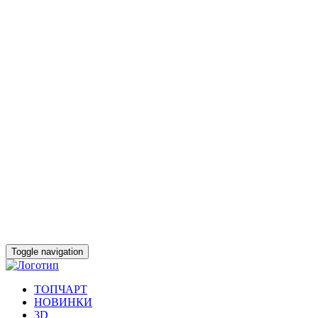
Toggle navigation
ТОПЧАРТ
НОВИНКИ
3D