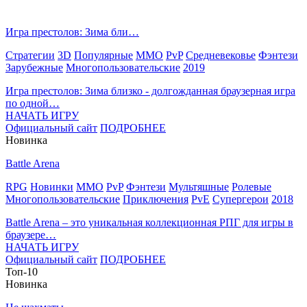
Игра престолов: Зима бли…
Стратегии
3D
Популярные
MMO
PvP
Средневековье
Фэнтези
Зарубежные
Многопользовательские
2019
Игра престолов: Зима близко - долгожданная браузерная игра
по одной…
НАЧАТЬ ИГРУ
Официальный сайт
ПОДРОБНЕЕ
Новинка
Battle Arena
RPG
Новинки
MMO
PvP
Фэнтези
Мультяшные
Ролевые
Многопользовательские
Приключения
PvE
Супергерои
2018
Battle Arena – это уникальная коллекционная РПГ для игры в
браузере…
НАЧАТЬ ИГРУ
Официальный сайт
ПОДРОБНЕЕ
Топ-10
Новинка