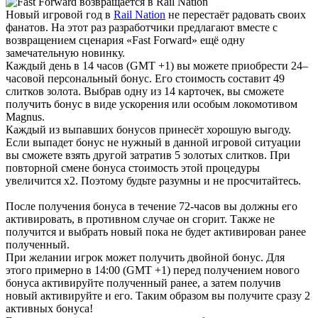
Новый игровой год в
Rail Nation
не перестаёт радовать своих
фанатов. На этот раз разработчики предлагают вместе с
возвращением сценария «Fast Forward» ещё одну
замечательную новинку.
Каждый день в 14 часов (GMT +1) вы можете приобрести 24–
часовой персональный бонус. Его стоимость составит 49
слитков золота. Выбрав одну из 14 карточек, вы сможете
получить бонус в виде ускорения или особым локомотивом
Magnus.
Каждый из выпавших бонусов принесёт хорошую выгоду.
Если выпадет бонус не нужный в данной игровой ситуации
вы сможете взять другой затратив 5 золотых слитков. При
повторной смене бонуса стоимость этой процедуры
увеличится x2. Поэтому будьте разумны и не просчитайтесь.
После получения бонуса в течение 72-часов вы должны его
активировать, в противном случае он сгорит. Также не
получится и выбрать новый пока не будет активирован ранее
полученный.
При желании игрок может получить двойной бонус. Для
этого примерно в 14:00 (GMT +1) перед получением нового
бонуса активируйте полученный ранее, а затем получив
новый активируйте и его. Таким образом вы получите сразу 2
активных бонуса!