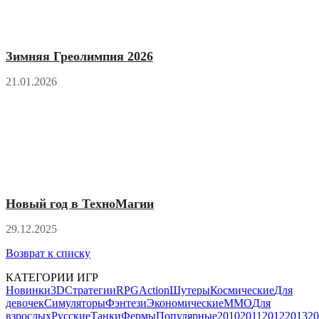
Зимняя Греолимпия 2026
21.01.2026
Новый год в ТехноМагии
29.12.2025
Возврат к списку
КАТЕГОРИИ ИГР
Новинки
3D
Стратегии
RPG
Action
Шутеры
Космические
Для
девочек
Симуляторы
Фэнтези
Экономические
MMO
Для
взрослых
Русские
Танки
Фермы
Популярные
2010
2011
2012
2013
20