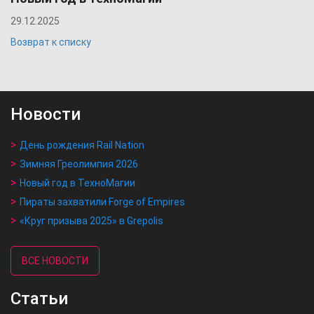
29.12.2025
Возврат к списку
Новости
День рождения Rail Nation
Зимняя Греолимпия 2026
Новый год в ТехноМагии
Пираты захватили Forge of Empires
«Круг призыва 2025» в Grepolis
ВСЕ НОВОСТИ
Статьи