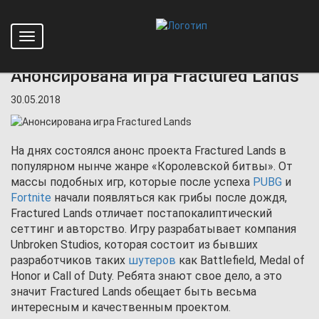
Toggle
Главная
Новости
Анонсирована игра Fractured Lands
navigation
Анонсирована игра Fractured Lands
30.05.2018
На днях состоялся анонс проекта Fractured Lands в
популярном нынче жанре «Королевской битвы». От
массы подобных игр, которые после успеха
PUBG
и
Fortnite
начали появляться как грибы после дождя,
Fractured Lands отличает постапокалиптический
сеттинг и авторство. Игру разрабатывает компания
Unbroken Studios, которая состоит из бывших
разработчиков таких
шутеров
как Battlefield, Medal of
Honor и Call of Duty. Ребята знают свое дело, а это
значит Fractured Lands обещает быть весьма
интересным и качественным проектом.