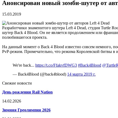
Анонсирован новый зомби-шутер от авто
15.03.2019
Разработчики знаменитого шутера Left 4 Dead, студия Turtle R
шутер Back 4 Blood. Он не является продолжением или франши
полюбившегося проекта.
На данный момент о Back 4 Blood известно совсем немного, пос
PvP-режим. Примечательно, что режима Королевской битвы в игр
We're back...
https://t.co/FfakvfDWG3
#Back4Blood
@Turtle
— Back4Blood (@back4blood)
14 марта 2019 г.
Свежие новости
День рождения Rail Nation
14.02.2026
Зимняя Греолимпия 2026