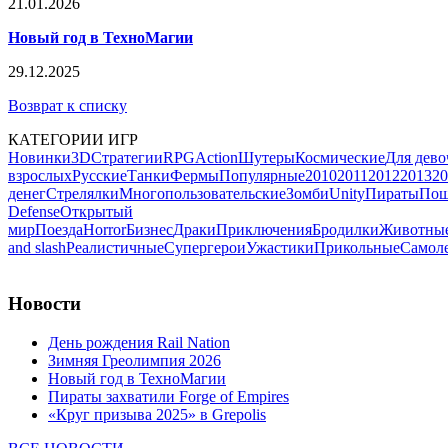
21.01.2026
Новый год в ТехноМагии
29.12.2025
Возврат к списку
КАТЕГОРИИ ИГР
Новинки
3D
Стратегии
RPG
Action
Шутеры
Космические
Для дево
взрослых
Русские
Танки
Фермы
Популярные
2010
2011
2012
2013
20
денег
Стрелялки
Многопользовательские
Зомби
Unity
Пираты
Пош
Defense
Открытый
мир
Поезда
Horror
Бизнес
Драки
Приключения
Бродилки
Животны
and slash
Реалистичные
Супергерои
Ужастики
Прикольные
Самол
Новости
День рождения Rail Nation
Зимняя Греолимпия 2026
Новый год в ТехноМагии
Пираты захватили Forge of Empires
«Круг призыва 2025» в Grepolis