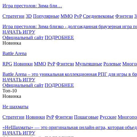
Игра престолов: Зима бли…
Стратегии
3D
Популярные
MMO
PvP
Средневековье
Фэнтези
З
Игра престолов: Зима близко - долгожданная браузерная игра 
НАЧАТЬ ИГРУ
Официальный сайт
ПОДРОБНЕЕ
Новинка
Battle Arena
RPG
Новинки
MMO
PvP
Фэнтези
Мультяшные
Ролевые
Многоп
Battle Arena – это уникальная коллекционная РПГ для игры в б
НАЧАТЬ ИГРУ
Официальный сайт
ПОДРОБНЕЕ
Топ-10
Новинка
Не шахматы
Стратегии
Новинки
PvP
Фэнтези
Пошаговые
Русские
Многопо
«НеШахматы» — это оригинальная онлайн-игра, которая объе
НАЧАТЬ ИГРУ