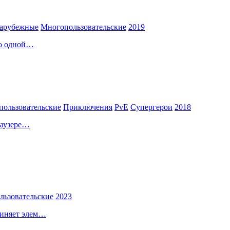
арубежные
Многопользовательские
2019
по одной…
ользовательские
Приключения
PvE
Супергерои
2018
раузере…
льзовательские
2023
диняет элем…