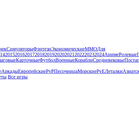
чек
Симуляторы
Фэнтези
Экономические
MMO
Для
14
2015
2016
2017
2018
2019
2020
2021
2022
2023
2024
Аниме
Ролевые
аговые
Карточные
Футбол
Военные
Корабли
Средневековье
Поста
е
Аркады
Европейские
PvP
Песочница
Морские
PvE
Леталки
Азиатс
еты
Все игры