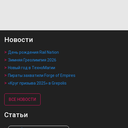
Новости
День рождения Rail Nation
Зимняя Греолимпия 2026
Новый год в ТехноМагии
Пираты захватили Forge of Empires
«Круг призыва 2025» в Grepolis
ВСЕ НОВОСТИ
Статьи