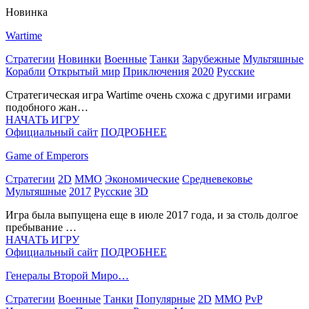
Новинка
Wartime
Стратегии
Новинки
Военные
Танки
Зарубежные
Мультяшные
Корабли
Открытый мир
Приключения
2020
Русские
Стратегическая игра Wartime очень схожа с другими играми
подобного жан…
НАЧАТЬ ИГРУ
Официальный сайт
ПОДРОБНЕЕ
Game of Emperors
Стратегии
2D
MMO
Экономические
Средневековье
Мультяшные
2017
Русские
3D
Игра была выпущена еще в июле 2017 года, и за столь долгое
пребывание …
НАЧАТЬ ИГРУ
Официальный сайт
ПОДРОБНЕЕ
Генералы Второй Миро…
Стратегии
Военные
Танки
Популярные
2D
MMO
PvP