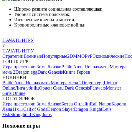
Широко развита социальная составляющая;
Удобная система подсказок;
Интересные квесты и миссии;
Кровопролитные клановые войны;
НАЧАТЬ ИГРУ
7
НАЧАТЬ ИГРУ
Стратегии
Военные
Популярные
2D
MMO
PvP
Экономические
Пос
ТОП 10 ИГР
Игра престолов: Зима близко
Battle Arena
Не шахматы
Мастера
меча 2
Dragon egg
Dark Genesis
Книга Героев
НОВИНКИ
Battle Arena
Не шахматы
Мастера меча 2
Dragon egg
Ligmar
Online
Лига убийц
Орден Силы
Dark Genesis
Fanwars
Monster
Girls Online
ПОПУЛЯРНОЕ
Игра престолов: Зима близко
Ботва Онлайн
Rail Nation
Короли
Льда
11х11
Call of Gods
Demon Slayer
Dragon Knight
Let’s
Fish
Stronghold Kingdoms
Похожие игры