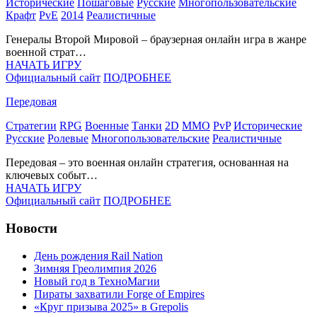
Исторические
Пошаговые
Русские
Многопользовательские
Крафт
PvE
2014
Реалистичные
Генералы Второй Мировой – браузерная онлайн игра в жанре
военной страт…
НАЧАТЬ ИГРУ
Официальный сайт
ПОДРОБНЕЕ
Передовая
Стратегии
RPG
Военные
Танки
2D
MMO
PvP
Исторические
Русские
Ролевые
Многопользовательские
Реалистичные
Передовая – это военная онлайн стратегия, основанная на
ключевых событ…
НАЧАТЬ ИГРУ
Официальный сайт
ПОДРОБНЕЕ
Новости
День рождения Rail Nation
Зимняя Греолимпия 2026
Новый год в ТехноМагии
Пираты захватили Forge of Empires
«Круг призыва 2025» в Grepolis