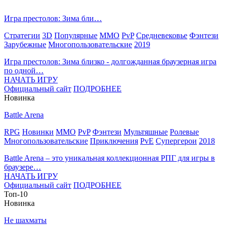
Игра престолов: Зима бли…
Стратегии
3D
Популярные
MMO
PvP
Средневековье
Фэнтези
Зарубежные
Многопользовательские
2019
Игра престолов: Зима близко - долгожданная браузерная игра
по одной…
НАЧАТЬ ИГРУ
Официальный сайт
ПОДРОБНЕЕ
Новинка
Battle Arena
RPG
Новинки
MMO
PvP
Фэнтези
Мультяшные
Ролевые
Многопользовательские
Приключения
PvE
Супергерои
2018
Battle Arena – это уникальная коллекционная РПГ для игры в
браузере…
НАЧАТЬ ИГРУ
Официальный сайт
ПОДРОБНЕЕ
Топ-10
Новинка
Не шахматы