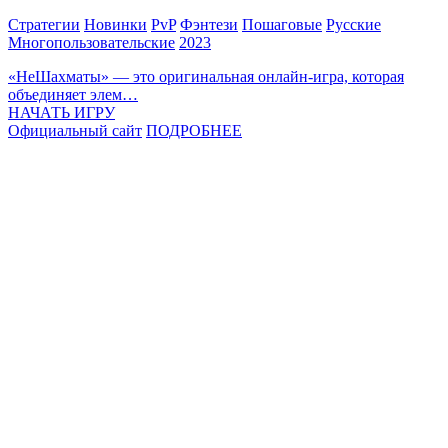
Стратегии
Новинки
PvP
Фэнтези
Пошаговые
Русские
Многопользовательские
2023
«НеШахматы» — это оригинальная онлайн-игра, которая
объединяет элем…
НАЧАТЬ ИГРУ
Официальный сайт
ПОДРОБНЕЕ