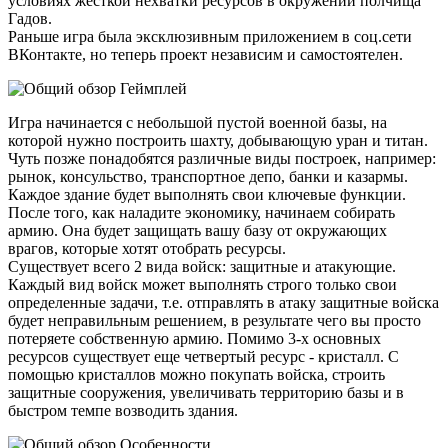
условиях жесткой нехватки ресурсов в окружении полчища
Гадов.
Раньше игра была эксклюзивным приложением в соц.сети
ВКонтакте, но теперь проект независим и самостоятелен.
Геймплей
Игра начинается с небольшой пустой военной базы, на
которой нужно построить шахту, добывающую уран и титан.
Чуть позже понадобятся различные виды построек, например:
рынок, консульство, транспортное депо, банки и казармы.
Каждое здание будет выполнять свои ключевые функции.
После того, как наладите экономику, начинаем собирать
армию. Она будет защищать вашу базу от окружающих
врагов, которые хотят отобрать ресурсы.
Существует всего 2 вида войск: защитные и атакующие.
Каждый вид войск может выполнять строго только свои
определенные задачи, т.е. отправлять в атаку защитные войска
будет неправильным решением, в результате чего вы просто
потеряете собственную армию. Помимо 3-х основных
ресурсов существует еще четвертый ресурс - кристалл. С
помощью кристаллов можно покупать войска, строить
защитные сооружения, увеличивать территорию базы и в
быстром темпе возводить здания.
Особенности