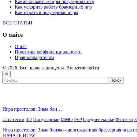
Какие бывают жанры браузерных игр
Как ускорить работу браузерных игр
Как играть в браузерные игры
ВСЕ СТАТЬИ
О сайте
О нас
Политика конфиденциальности
Правообладателям
© 2026. Все права защищены. Brauzernieigri.ru
✕
Самые популярные игры сегодня:
Игра престолов: Зима бли…
Стратегии
3D
Популярные
MMO
PvP
Средневековье
Фэнтези
З
Игра престолов: Зима близко - долгожданная браузерная игра 
НАЧАТЬ ИГРУ