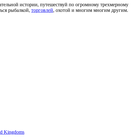
екательной истории, путешествуй по огромному трехмерному
ться рыбалкой,
торговлей
, охотой и многим многим другим.
ld Kingdoms