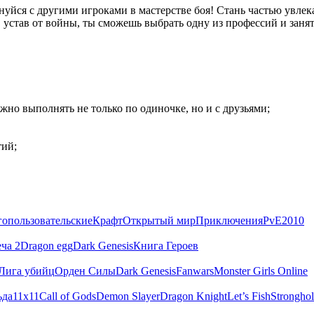
внуйся с другими игроками в мастерстве боя! Стань частью увл
, устав от войны, ты сможешь выбрать одну из профессий и заня
но выполнять не только по одиночке, но и с друзьями;
тий;
опользовательские
Крафт
Открытый мир
Приключения
PvE
2010
ча 2
Dragon egg
Dark Genesis
Книга Героев
Лига убийц
Орден Силы
Dark Genesis
Fanwars
Monster Girls Online
ьда
11х11
Call of Gods
Demon Slayer
Dragon Knight
Let’s Fish
Strongho