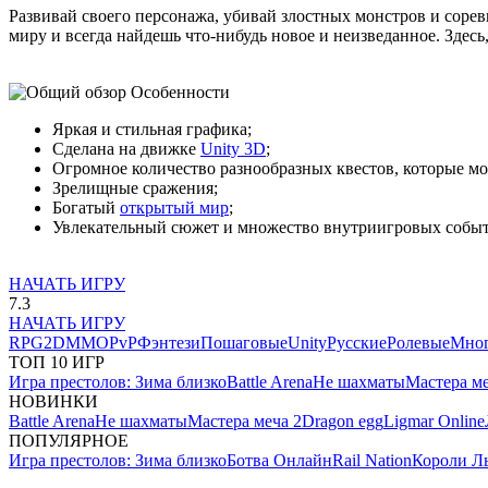
Развивай своего персонажа, убивай злостных монстров и соре
миру и всегда найдешь что-нибудь новое и неизведанное. Здесь
Особенности
Яркая и стильная графика;
Сделана на движке
Unity 3D
;
Огромное количество разнообразных квестов, которые мож
Зрелищные сражения;
Богатый
открытый мир
;
Увлекательный сюжет и множество внутриигровых собы
НАЧАТЬ ИГРУ
7.3
НАЧАТЬ ИГРУ
RPG
2D
MMO
PvP
Фэнтези
Пошаговые
Unity
Русские
Ролевые
Мног
ТОП 10 ИГР
Игра престолов: Зима близко
Battle Arena
Не шахматы
Мастера ме
НОВИНКИ
Battle Arena
Не шахматы
Мастера меча 2
Dragon egg
Ligmar Online
ПОПУЛЯРНОЕ
Игра престолов: Зима близко
Ботва Онлайн
Rail Nation
Короли Л