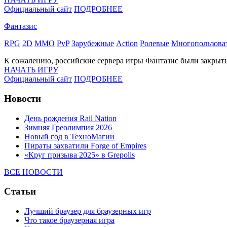
Официальный сайт
ПОДРОБНЕЕ
Фантазис
RPG
2D
MMO
PvP
Зарубежные
Action
Ролевые
Многопользова
К сожалению, российские сервера игры Фантазис были закры
НАЧАТЬ ИГРУ
Официальный сайт
ПОДРОБНЕЕ
Новости
День рождения Rail Nation
Зимняя Греолимпия 2026
Новый год в ТехноМагии
Пираты захватили Forge of Empires
«Круг призыва 2025» в Grepolis
ВСЕ НОВОСТИ
Статьи
Лучший браузер для браузерных игр
Что такое браузерная игра