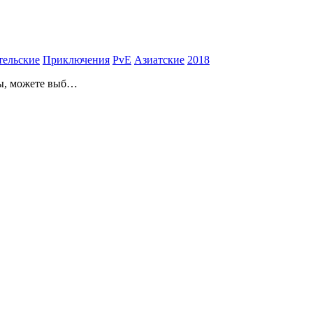
тельские
Приключения
PvE
Азиатские
2018
ты, можете выб…