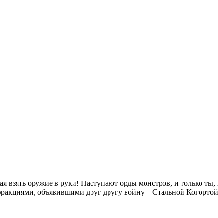
я взять оружие в руки! Наступают орды монстров, и только ты, 
я фракциями, объявившими друг другу войну – Стальной Когорто