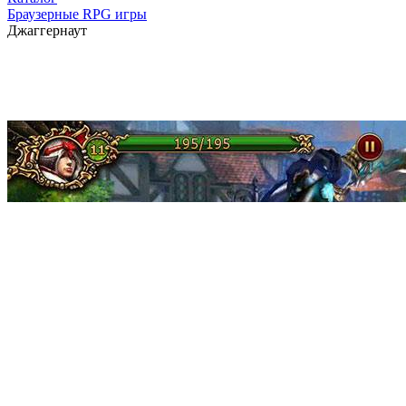
Браузерные RPG игры
Джаггернаут