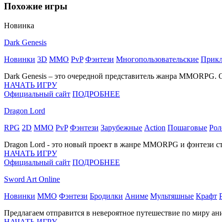
Похожие игры
Новинка
Dark Genesis
Новинки
3D
MMO
PvP
Фэнтези
Многопользовательские
Прик
Dark Genesis – это очередной представитель жанра MMORPG.
НАЧАТЬ ИГРУ
Официальный сайт
ПОДРОБНЕЕ
Dragon Lord
RPG
2D
MMO
PvP
Фэнтези
Зарубежные
Action
Пошаговые
Рол
Dragon Lord - это новый проект в жанре MMORPG и фэнтези 
НАЧАТЬ ИГРУ
Официальный сайт
ПОДРОБНЕЕ
Sword Art Online
Новинки
MMO
Фэнтези
Бродилки
Аниме
Мультяшные
Крафт
Предлагаем отправится в невероятное путешествие по миру а
НАЧАТЬ ИГРУ