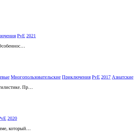
лючения
PvE
2021
 Особеннос…
евые
Многопользовательские
Приключения
PvE
2017
Азиатские
стилистике. Пр…
PvE
2020
ниме, который…