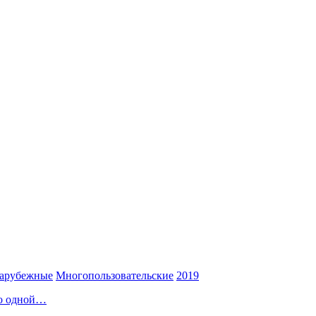
арубежные
Многопользовательские
2019
по одной…