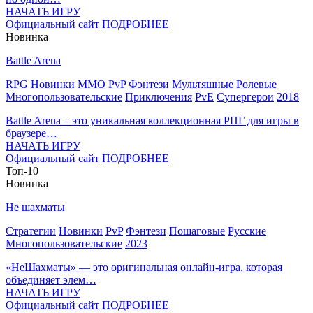
НАЧАТЬ ИГРУ
Официальный сайт
ПОДРОБНЕЕ
Новинка
Battle Arena
RPG
Новинки
MMO
PvP
Фэнтези
Мультяшные
Ролевые
Многопользовательские
Приключения
PvE
Супергерои
2018
Battle Arena – это уникальная коллекционная РПГ для игры в
браузере…
НАЧАТЬ ИГРУ
Официальный сайт
ПОДРОБНЕЕ
Топ-10
Новинка
Не шахматы
Стратегии
Новинки
PvP
Фэнтези
Пошаговые
Русские
Многопользовательские
2023
«НеШахматы» — это оригинальная онлайн-игра, которая
объединяет элем…
НАЧАТЬ ИГРУ
Официальный сайт
ПОДРОБНЕЕ