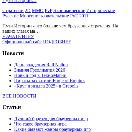
Пути Истории…
Стратегии
2D
MMO
PvP
Экономические
Исторические
Русские
Многопользовательские
PvE
2011
Пути Истории - это больше чем браузерная стратегия. На
ваших глазах ма…
НАЧАТЬ ИГРУ
Официальный сайт
ПОДРОБНЕЕ
Новости
День рождения Rail Nation
Зимняя Греолимпия 2026
Новый год в ТехноМагии
Пираты захватили Forge of Empires
«Круг призыва 2025» в Grepolis
ВСЕ НОВОСТИ
Статьи
Лучший браузер для браузерных игр
Что такое браузерная игра
Какие бывают жанры браузерных игр