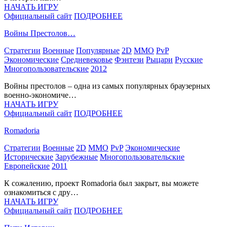
НАЧАТЬ ИГРУ
Официальный сайт
ПОДРОБНЕЕ
Войны Престолов…
Стратегии
Военные
Популярные
2D
MMO
PvP
Экономические
Средневековье
Фэнтези
Рыцари
Русские
Многопользовательские
2012
Войны престолов – одна из самых популярных браузерных
военно-экономиче…
НАЧАТЬ ИГРУ
Официальный сайт
ПОДРОБНЕЕ
Romadoria
Стратегии
Военные
2D
MMO
PvP
Экономические
Исторические
Зарубежные
Многопользовательские
Европейские
2011
К сожалению, проект Romadoria был закрыт, вы можете
ознакомиться с дру…
НАЧАТЬ ИГРУ
Официальный сайт
ПОДРОБНЕЕ