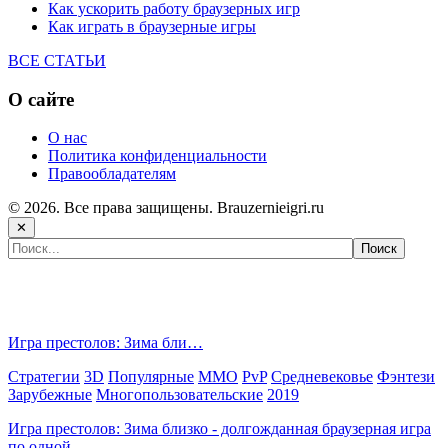
Как ускорить работу браузерных игр
Как играть в браузерные игры
ВСЕ СТАТЬИ
О сайте
О нас
Политика конфиденциальности
Правообладателям
© 2026. Все права защищены. Brauzernieigri.ru
✕
Самые популярные игры сегодня:
Игра престолов: Зима бли…
Стратегии
3D
Популярные
MMO
PvP
Средневековье
Фэнтези
Зарубежные
Многопользовательские
2019
Игра престолов: Зима близко - долгожданная браузерная игра
по одной…