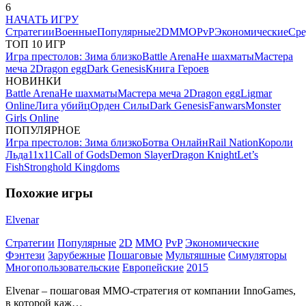
6
НАЧАТЬ ИГРУ
Стратегии
Военные
Популярные
2D
MMO
PvP
Экономические
Сре
ТОП 10 ИГР
Игра престолов: Зима близко
Battle Arena
Не шахматы
Мастера
меча 2
Dragon egg
Dark Genesis
Книга Героев
НОВИНКИ
Battle Arena
Не шахматы
Мастера меча 2
Dragon egg
Ligmar
Online
Лига убийц
Орден Силы
Dark Genesis
Fanwars
Monster
Girls Online
ПОПУЛЯРНОЕ
Игра престолов: Зима близко
Ботва Онлайн
Rail Nation
Короли
Льда
11х11
Call of Gods
Demon Slayer
Dragon Knight
Let’s
Fish
Stronghold Kingdoms
Похожие игры
Elvenar
Стратегии
Популярные
2D
MMO
PvP
Экономические
Фэнтези
Зарубежные
Пошаговые
Мультяшные
Симуляторы
Многопользовательские
Европейские
2015
Elvenar – пошаговая MMO-стратегия от компании InnoGames,
в которой каж…