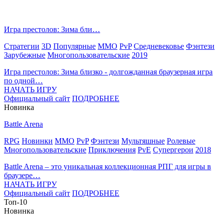
Самые популярные игры сегодня:
Игра престолов: Зима бли…
Стратегии
3D
Популярные
MMO
PvP
Средневековье
Фэнтези
Зарубежные
Многопользовательские
2019
Игра престолов: Зима близко - долгожданная браузерная игра
по одной…
НАЧАТЬ ИГРУ
Официальный сайт
ПОДРОБНЕЕ
Новинка
Battle Arena
RPG
Новинки
MMO
PvP
Фэнтези
Мультяшные
Ролевые
Многопользовательские
Приключения
PvE
Супергерои
2018
Battle Arena – это уникальная коллекционная РПГ для игры в
браузере…
НАЧАТЬ ИГРУ
Официальный сайт
ПОДРОБНЕЕ
Топ-10
Новинка