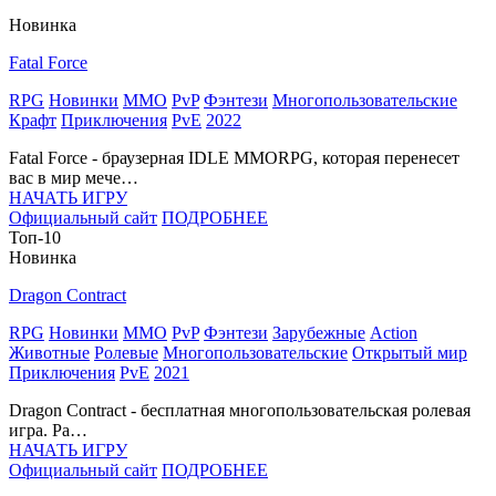
Новинка
Fatal Force
RPG
Новинки
MMO
PvP
Фэнтези
Многопользовательские
Крафт
Приключения
PvE
2022
Fatal Force - браузерная IDLE MMORPG, которая перенесет
вас в мир мече…
НАЧАТЬ ИГРУ
Официальный сайт
ПОДРОБНЕЕ
Топ-10
Новинка
Dragon Contract
RPG
Новинки
MMO
PvP
Фэнтези
Зарубежные
Action
Животные
Ролевые
Многопользовательские
Открытый мир
Приключения
PvE
2021
Dragon Contract - бесплатная многопользовательская ролевая
игра. Ра…
НАЧАТЬ ИГРУ
Официальный сайт
ПОДРОБНЕЕ