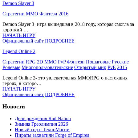
Demon Slayer 3
Стратегии
MMO
Фэнтези
2016
Demon Slayer 3- игра вышедшая в 2018 году, которая смогла за
короткий …
НАЧАТЬ ИГРУ
Официальный сайт
ПОДРОБНЕЕ
Legend Online 2
Стратегии
RPG
2D
MMO
PvP
Фэнтези
Пошаговые
Русские
Ролевые
Многопользовательские
Открытый мир
PvE
2015
Legend Online 2- это увлекательная MMORPG о настоящих
героях, в которо…
НАЧАТЬ ИГРУ
Официальный сайт
ПОДРОБНЕЕ
Новости
День рождения Rail Nation
Зимняя Греолимпия 2026
Новый год в ТехноМагии
Пираты захватили Forge of Empires