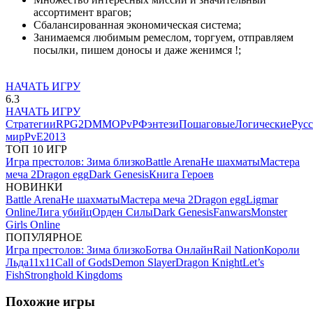
ассортимент врагов;
Сбалансированная экономическая система;
Занимаемся любимым ремеслом, торгуем, отправляем
посылки, пишем доносы и даже женимся !;
НАЧАТЬ ИГРУ
6.3
НАЧАТЬ ИГРУ
Стратегии
RPG
2D
MMO
PvP
Фэнтези
Пошаговые
Логические
Рус
мир
PvE
2013
ТОП 10 ИГР
Игра престолов: Зима близко
Battle Arena
Не шахматы
Мастера
меча 2
Dragon egg
Dark Genesis
Книга Героев
НОВИНКИ
Battle Arena
Не шахматы
Мастера меча 2
Dragon egg
Ligmar
Online
Лига убийц
Орден Силы
Dark Genesis
Fanwars
Monster
Girls Online
ПОПУЛЯРНОЕ
Игра престолов: Зима близко
Ботва Онлайн
Rail Nation
Короли
Льда
11х11
Call of Gods
Demon Slayer
Dragon Knight
Let’s
Fish
Stronghold Kingdoms
Похожие игры