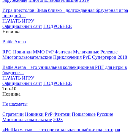
Зарубежные
Многопользовательские
2019
Игра престолов: Зима близко - долгожданная браузерная игра
по одной…
НАЧАТЬ ИГРУ
Официальный сайт
ПОДРОБНЕЕ
Новинка
Battle Arena
RPG
Новинки
MMO
PvP
Фэнтези
Мультяшные
Ролевые
Многопользовательские
Приключения
PvE
Супергерои
2018
Battle Arena – это уникальная коллекционная РПГ для игры в
браузере…
НАЧАТЬ ИГРУ
Официальный сайт
ПОДРОБНЕЕ
Топ-10
Новинка
Не шахматы
Стратегии
Новинки
PvP
Фэнтези
Пошаговые
Русские
Многопользовательские
2023
«НеШахматы» — это оригинальная онлайн-игра, которая