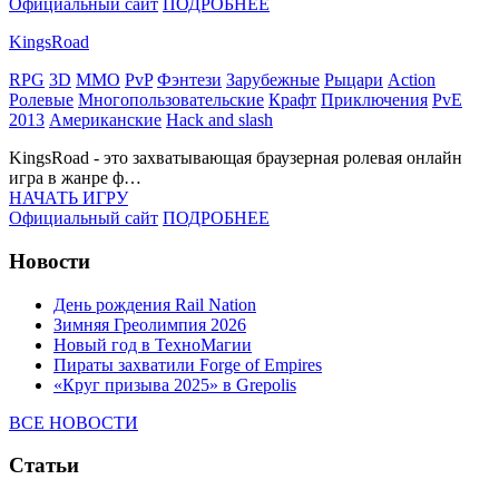
Официальный сайт
ПОДРОБНЕЕ
KingsRoad
RPG
3D
MMO
PvP
Фэнтези
Зарубежные
Рыцари
Action
Ролевые
Многопользовательские
Крафт
Приключения
PvE
2013
Американские
Hack and slash
KingsRoad - это захватывающая браузерная ролевая онлайн
игра в жанре ф…
НАЧАТЬ ИГРУ
Официальный сайт
ПОДРОБНЕЕ
Новости
День рождения Rail Nation
Зимняя Греолимпия 2026
Новый год в ТехноМагии
Пираты захватили Forge of Empires
«Круг призыва 2025» в Grepolis
ВСЕ НОВОСТИ
Статьи