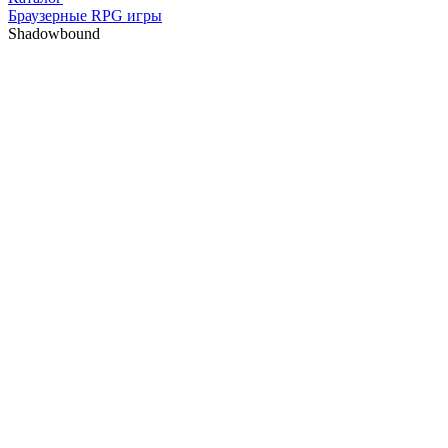
Браузерные RPG игры
Shadowbound