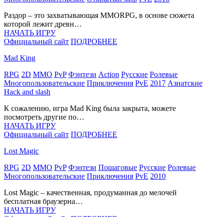
Раздор – это захватывающая MMORPG, в основе сюжета
которой лежит древн…
НАЧАТЬ ИГРУ
Официальный сайт
ПОДРОБНЕЕ
Mad King
RPG
2D
MMO
PvP
Фэнтези
Action
Русские
Ролевые
Многопользовательские
Приключения
PvE
2017
Азиатские
Hack and slash
К сожалению, игра Mad King была закрыта, можете
посмотреть другие по…
НАЧАТЬ ИГРУ
Официальный сайт
ПОДРОБНЕЕ
Lost Magic
RPG
2D
MMO
PvP
Фэнтези
Пошаговые
Русские
Ролевые
Многопользовательские
Приключения
PvE
2010
Lost Magic – качественная, продуманная до мелочей
бесплатная браузерна…
НАЧАТЬ ИГРУ