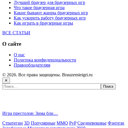
Лучший браузер для браузерных игр
Что такое браузерная игра
Какие бывают жанры браузерных игр
Как ускорить работу браузерных игр
Как играть в браузерные игры
ВСЕ СТАТЬИ
О сайте
О нас
Политика конфиденциальности
Правообладателям
© 2026. Все права защищены. Brauzernieigri.ru
✕
Самые популярные игры сегодня:
Игра престолов: Зима бли…
Стратегии
3D
Популярные
MMO
PvP
Средневековье
Фэнтези