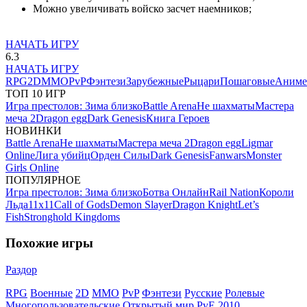
Можно увеличивать войско засчет наемников;
НАЧАТЬ ИГРУ
6.3
НАЧАТЬ ИГРУ
RPG
2D
MMO
PvP
Фэнтези
Зарубежные
Рыцари
Пошаговые
Аниме
ТОП 10 ИГР
Игра престолов: Зима близко
Battle Arena
Не шахматы
Мастера
меча 2
Dragon egg
Dark Genesis
Книга Героев
НОВИНКИ
Battle Arena
Не шахматы
Мастера меча 2
Dragon egg
Ligmar
Online
Лига убийц
Орден Силы
Dark Genesis
Fanwars
Monster
Girls Online
ПОПУЛЯРНОЕ
Игра престолов: Зима близко
Ботва Онлайн
Rail Nation
Короли
Льда
11х11
Call of Gods
Demon Slayer
Dragon Knight
Let’s
Fish
Stronghold Kingdoms
Похожие игры
Раздор
RPG
Военные
2D
MMO
PvP
Фэнтези
Русские
Ролевые
Многопользовательские
Открытый мир
PvE
2010