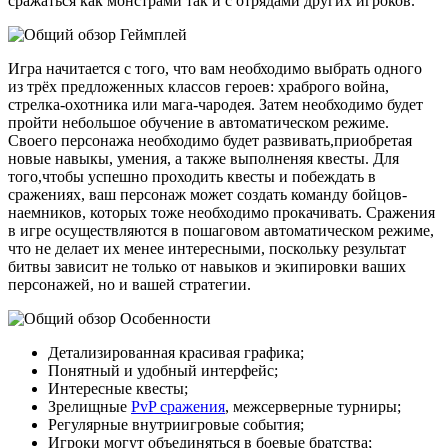
сражаться как монстрами так и с отрядами других игроков.
Геймплей
Игра начитается с того, что вам необходимо выбрать одного
из трёх предложенных классов героев: храброго война,
стрелка-охотника или мага-чародея. Затем необходимо будет
пройти небольшое обучение в автоматическом режиме.
Своего персонажа необходимо будет развивать,приобретая
новые навыкы, умения, а также выполненяя квесты. Для
того,чтобы успешно проходить квесты и побеждать в
сражениях, ваш персонаж может создать команду бойцов-
наемников, которых тоже необходимо прокачивать. Сражения
в игре осуществляются в пошаговом автоматическом режиме,
что не делает их менее интересными, поскольку результат
битвы зависит не только от навыков и экипировки ваших
персонажей, но и вашей стратегии.
Особенности
Детализированная красивая графика;
Понятный и удобный интерфейс;
Интересные квесты;
Зрелищные
PvP сражения
, межсерверные турниры;
Регулярные внутриигровые события;
Игроки могут объединяться в боевые братства;