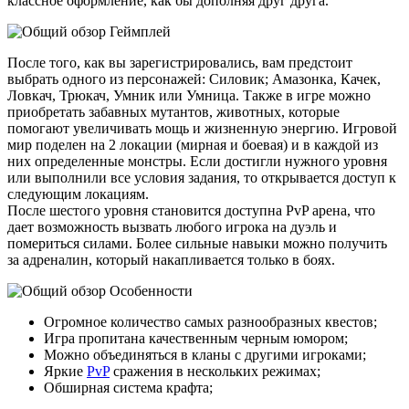
классное оформление, как бы дополняя друг друга.
Геймплей
После того, как вы зарегистрировались, вам предстоит
выбрать одного из персонажей: Силовик; Амазонка, Качек,
Ловкач, Трюкач, Умник или Умница. Также в игре можно
приобретать забавных мутантов, животных, которые
помогают увеличивать мощь и жизненную энергию. Игровой
мир поделен на 2 локации (мирная и боевая) и в каждой из
них определенные монстры. Если достигли нужного уровня
или выполнили все условия задания, то открывается доступ к
следующим локациям.
После шестого уровня становится доступна PvP арена, что
дает возможность вызвать любого игрока на дуэль и
помериться силами. Более сильные навыки можно получить
за адреналин, который накапливается только в боях.
Особенности
Огромное количество самых разнообразных квестов;
Игра пропитана качественным черным юмором;
Можно объединяться в кланы с другими игроками;
Яркие
PvP
сражения в нескольких режимах;
Обширная система крафта;