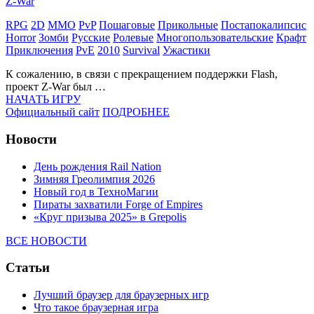
Z-War
RPG
2D
MMO
PvP
Пошаговые
Прикольные
Постапокалипсис
Horror
Зомби
Русские
Ролевые
Многопользовательские
Крафт
Приключения
PvE
2010
Survival
Ужастики
К сожалению, в связи с прекращением поддержки Flash,
проект Z-War был …
НАЧАТЬ ИГРУ
Официальный сайт
ПОДРОБНЕЕ
Новости
День рождения Rail Nation
Зимняя Греолимпия 2026
Новый год в ТехноМагии
Пираты захватили Forge of Empires
«Круг призыва 2025» в Grepolis
ВСЕ НОВОСТИ
Статьи
Лучший браузер для браузерных игр
Что такое браузерная игра