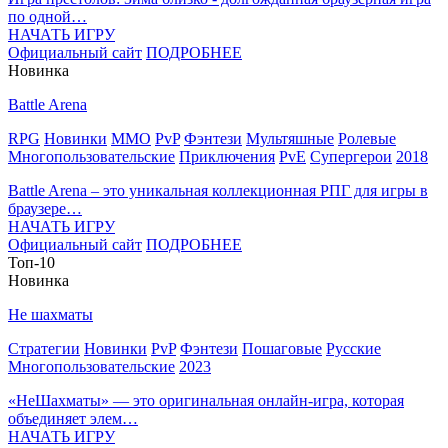
по одной…
НАЧАТЬ ИГРУ
Официальный сайт
ПОДРОБНЕЕ
Новинка
Battle Arena
RPG
Новинки
MMO
PvP
Фэнтези
Мультяшные
Ролевые
Многопользовательские
Приключения
PvE
Супергерои
2018
Battle Arena – это уникальная коллекционная РПГ для игры в
браузере…
НАЧАТЬ ИГРУ
Официальный сайт
ПОДРОБНЕЕ
Топ-10
Новинка
Не шахматы
Стратегии
Новинки
PvP
Фэнтези
Пошаговые
Русские
Многопользовательские
2023
«НеШахматы» — это оригинальная онлайн-игра, которая
объединяет элем…
НАЧАТЬ ИГРУ