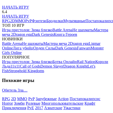
НАЧАТЬ ИГРУ
6.4
НАЧАТЬ ИГРУ
RPG
2D
MMO
PvP
Фэнтези
Бродилки
Мультяшные
Постапокалипс
ТОП 10 ИГР
Игра престолов: Зима близко
Battle Arena
Не шахматы
Мастера
меча 2
Dragon egg
Dark Genesis
Книга Героев
НОВИНКИ
Battle Arena
Не шахматы
Мастера меча 2
Dragon egg
Ligmar
Online
Лига убийц
Орден Силы
Dark Genesis
Fanwars
Monster
Girls Online
ПОПУЛЯРНОЕ
Игра престолов: Зима близко
Ботва Онлайн
Rail Nation
Короли
Льда
11х11
Call of Gods
Demon Slayer
Dragon Knight
Let’s
Fish
Stronghold Kingdoms
Похожие игры
Обитель Зла…
RPG
2D
MMO
PvP
Зарубежные
Action
Постапокалипсис
Horror
Зомби
Ролевые
Многопользовательские
Крафт
Приключения
PvE
2017
Азиатские
Ужастики