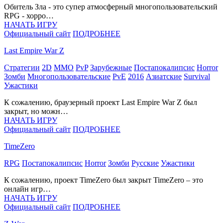
Обитель Зла - это супер атмосферный много­пользовательский
RPG - хорро…
НАЧАТЬ ИГРУ
Официальный сайт
ПОДРОБНЕЕ
Last Empire War Z
Стратегии
2D
MMO
PvP
Зарубежные
Постапокалипсис
Horror
Зомби
Многопользовательские
PvE
2016
Азиатские
Survival
Ужастики
К сожалению, браузерный проект Last Empire War Z был
закрыт, но можн…
НАЧАТЬ ИГРУ
Официальный сайт
ПОДРОБНЕЕ
TimeZero
RPG
Постапокалипсис
Horror
Зомби
Русские
Ужастики
К сожалению, проект TimeZero был закрыт TimeZero – это
онлайн игр…
НАЧАТЬ ИГРУ
Официальный сайт
ПОДРОБНЕЕ