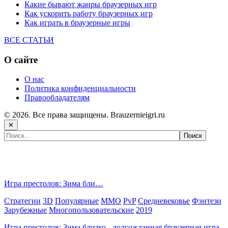
Какие бывают жанры браузерных игр
Как ускорить работу браузерных игр
Как играть в браузерные игры
ВСЕ СТАТЬИ
О сайте
О нас
Политика конфиденциальности
Правообладателям
© 2026. Все права защищены. Brauzernieigri.ru
✕
Самые популярные игры сегодня:
Игра престолов: Зима бли…
Стратегии
3D
Популярные
MMO
PvP
Средневековье
Фэнтези
Зарубежные
Многопользовательские
2019
Игра престолов: Зима близко - долгожданная браузерная игра