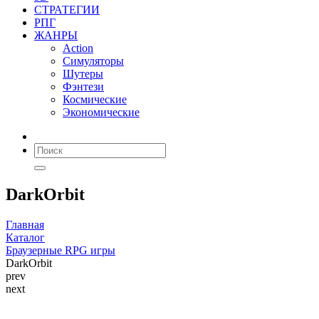
СТРАТЕГИИ
РПГ
ЖАНРЫ
Action
Симуляторы
Шутеры
Фэнтези
Космические
Экономические
DarkOrbit
Главная
Каталог
Браузерные RPG игры
DarkOrbit
prev
next