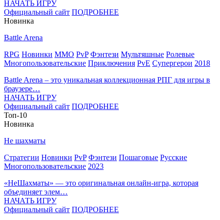
НАЧАТЬ ИГРУ
Официальный сайт
ПОДРОБНЕЕ
Новинка
Battle Arena
RPG
Новинки
MMO
PvP
Фэнтези
Мультяшные
Ролевые
Многопользовательские
Приключения
PvE
Супергерои
2018
Battle Arena – это уникальная коллекционная РПГ для игры в
браузере…
НАЧАТЬ ИГРУ
Официальный сайт
ПОДРОБНЕЕ
Топ-10
Новинка
Не шахматы
Стратегии
Новинки
PvP
Фэнтези
Пошаговые
Русские
Многопользовательские
2023
«НеШахматы» — это оригинальная онлайн-игра, которая
объединяет элем…
НАЧАТЬ ИГРУ
Официальный сайт
ПОДРОБНЕЕ