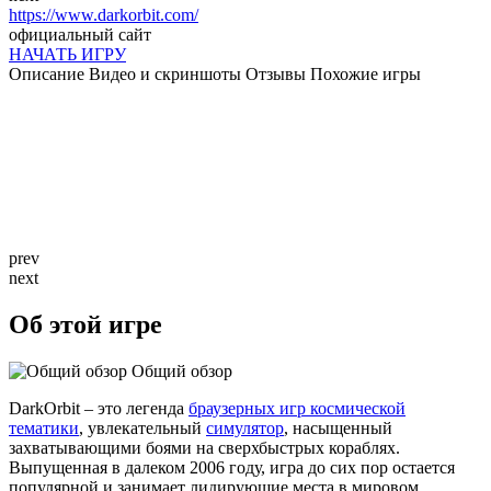
https://www.darkorbit.com/
официальный сайт
НАЧАТЬ ИГРУ
Описание
Видео и скриншоты
Отзывы
Похожие игры
prev
next
Об этой игре
Общий обзор
DarkOrbit – это легенда
браузерных игр космической
тематики
, увлекательный
симулятор
, насыщенный
захватывающими боями на сверхбыстрых кораблях.
Выпущенная в далеком 2006 году, игра до сих пор остается
популярной и занимает лидирующие места в мировом