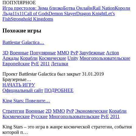
ПОПУЛЯРНОЕ
Игра престолов: Зима близко
Ботва Онлайн
Rail Nation
Короли
Льда
11х11
Call of Gods
Demon Slayer
Dragon Knight
Let’s
Fish
Stronghold Kingdoms
Похожие игры
Battlestar Galactica…
3D
Военные
Популярные
MMO
PvP
Зарубежные
Action
Аркады
Корабли
Космические
Unity
Многопользовательские
Европейские
PvE
2011
Леталки
Проект Battlestar Galactica был закрыт 31.01.2019
Браузерные…
НАЧАТЬ ИГРУ
Официальный сайт
ПОДРОБНЕЕ
King Stars: Повелите…
Стратегии
Военные
2D
MMO
PvP
Экономические
Корабли
Космические
Русские
Многопользовательские
PvE
2011
King Stars – это игра в жанре космической стратегии, события
которой п…