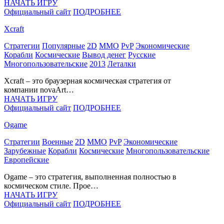
НАЧАТЬ ИГРУ
Официальный сайт
ПОДРОБНЕЕ
Xcraft
Стратегии
Популярные
2D
MMO
PvP
Экономические
Корабли
Космические
Вывод денег
Русские
Многопользовательские
2013
Леталки
Xcraft – это браузерная космическая стратегия от
компании novaArt…
НАЧАТЬ ИГРУ
Официальный сайт
ПОДРОБНЕЕ
Ogame
Стратегии
Военные
2D
MMO
PvP
Экономические
Зарубежные
Корабли
Космические
Многопользовательские
Европейские
Ogame – это стратегия, выполненная полностью в
космическом стиле. Прое…
НАЧАТЬ ИГРУ
Официальный сайт
ПОДРОБНЕЕ