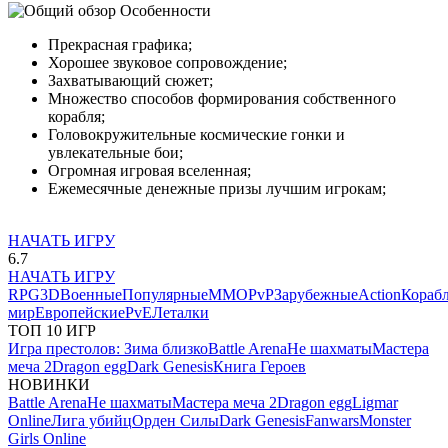
Особенности
Прекрасная графика;
Хорошее звуковое сопровождение;
Захватывающий сюжет;
Множество способов формирования собственного
корабля;
Головокружительные космические гонки и
увлекательные бои;
Огромная игровая вселенная;
Ежемесячные денежные призы лучшим игрокам;
НАЧАТЬ ИГРУ
6.7
НАЧАТЬ ИГРУ
RPG
3D
Военные
Популярные
MMO
PvP
Зарубежные
Action
Кораб
мир
Европейские
PvE
Леталки
ТОП 10 ИГР
Игра престолов: Зима близко
Battle Arena
Не шахматы
Мастера
меча 2
Dragon egg
Dark Genesis
Книга Героев
НОВИНКИ
Battle Arena
Не шахматы
Мастера меча 2
Dragon egg
Ligmar
Online
Лига убийц
Орден Силы
Dark Genesis
Fanwars
Monster
Girls Online