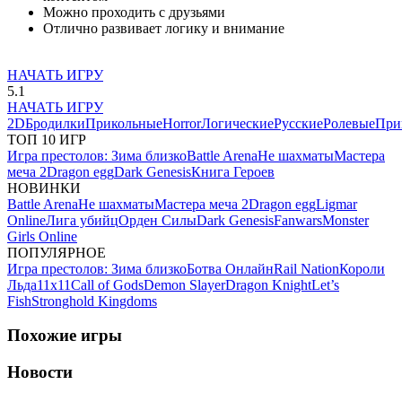
Можно проходить с друзьями
Отлично развивает логику и внимание
НАЧАТЬ ИГРУ
5.1
НАЧАТЬ ИГРУ
2D
Бродилки
Прикольные
Horror
Логические
Русские
Ролевые
При
ТОП 10 ИГР
Игра престолов: Зима близко
Battle Arena
Не шахматы
Мастера
меча 2
Dragon egg
Dark Genesis
Книга Героев
НОВИНКИ
Battle Arena
Не шахматы
Мастера меча 2
Dragon egg
Ligmar
Online
Лига убийц
Орден Силы
Dark Genesis
Fanwars
Monster
Girls Online
ПОПУЛЯРНОЕ
Игра престолов: Зима близко
Ботва Онлайн
Rail Nation
Короли
Льда
11х11
Call of Gods
Demon Slayer
Dragon Knight
Let’s
Fish
Stronghold Kingdoms
Похожие игры
Новости