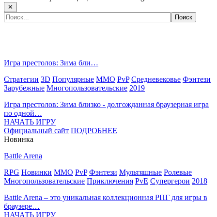
✕
Самые популярные игры сегодня:
Игра престолов: Зима бли…
Стратегии
3D
Популярные
MMO
PvP
Средневековье
Фэнтези
Зарубежные
Многопользовательские
2019
Игра престолов: Зима близко - долгожданная браузерная игра
по одной…
НАЧАТЬ ИГРУ
Официальный сайт
ПОДРОБНЕЕ
Новинка
Battle Arena
RPG
Новинки
MMO
PvP
Фэнтези
Мультяшные
Ролевые
Многопользовательские
Приключения
PvE
Супергерои
2018
Battle Arena – это уникальная коллекционная РПГ для игры в
браузере…
НАЧАТЬ ИГРУ