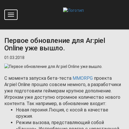
Toggle
Главная
Новости
navigation
Первое обновление для Ar:piel Online уже вышло.
Первое обновление для Ar:piel
Online уже вышло.
01.03.2018
С момента запуска бета-теста
MMORPG
проекта
Ar:piel Online прошло совсем немного, а разработчики
уже подготовили геймерам крупное дополнение.
Игрокам уже доступно огромное количество нового
контента. Так например, в обновление входит:
Новая героиня Люция, с косой в качестве
оружия.
Режим вызова, представляющий собой
«Башню». Истребление врагов с нарастающей